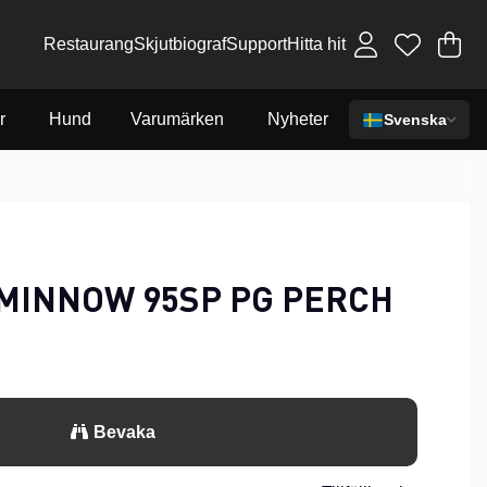
Restaurang
Skjutbiograf
Support
Hitta hit
Va
An
.
r
Hund
Varumärken
Nyheter
Svenska
 MINNOW 95SP PG PERCH
Bevaka