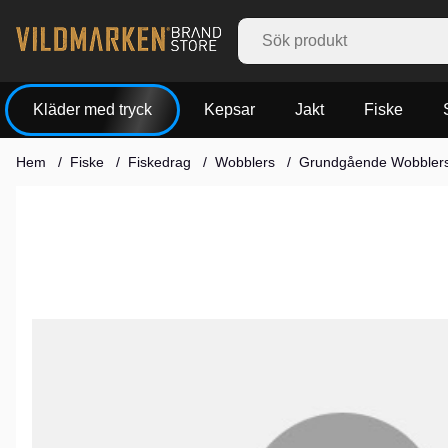
Kläder med tryck
Kepsar
Jakt
Fiske
Hem
Fiske
Fiskedrag
Wobblers
Grundgående Wobbler
Produktbilder