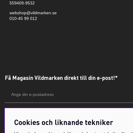
559409-9532
webshop@vildmarken.se
010-45 99 012
Få Magasin Vildmarken direkt till din e-post!*
E-
postadress
*Du kan även få erbjudanden och nyheter från samarbetspartners. Din prenumeration är h
Cookies och liknande tekniker