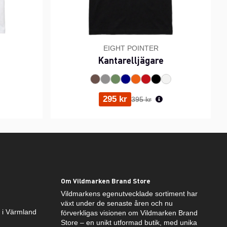
EIGHT POINTER
Kantarelljägare
ris:
Ordinarie pris:
295 kr
395 kr
Om Vildmarken Brand Store
Vildmarkens egenutvecklade sortiment har
växt under de senaste åren och nu
k i Värmland
förverkligas visionen om Vildmarken Brand
Store – en unikt utformad butik, med unika