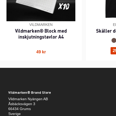
VILDMARKEN
E
Vildmarken® Block med
Skäller d
inskjutningstavlor A4
2
49 kr
Vildmarken® Brand Store
Vildmarken Nyängen AB
Åsbäcksvägen 3
66434 Grums
Sverige