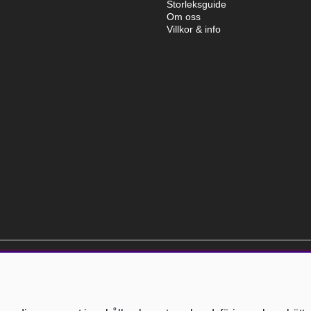
Storleksguide
Om oss
Villkor & info
elt kostnadsfri och kan avslutas när som helst.