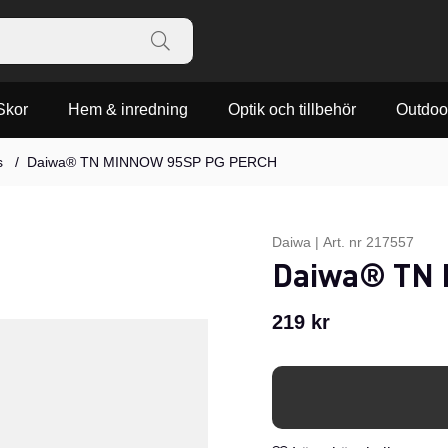
Skor
Hem & inredning
Optik och tillbehör
Outdoo
s
Daiwa® TN MINNOW 95SP PG PERCH
Daiwa
|
Art. nr
217557
Daiwa® TN
219
kr