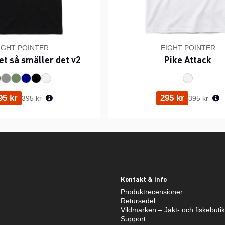
IGHT POINTER
EIGHT POINTER
et så smäller det v2
Pike Attack
Ordinarie pris:
Ordinarie p
95 kr
295 kr
395 kr
395 kr
Kontakt & info
Produktrecensioner
Retursedel
Vildmarken – Jakt- och fiskebuti
Support