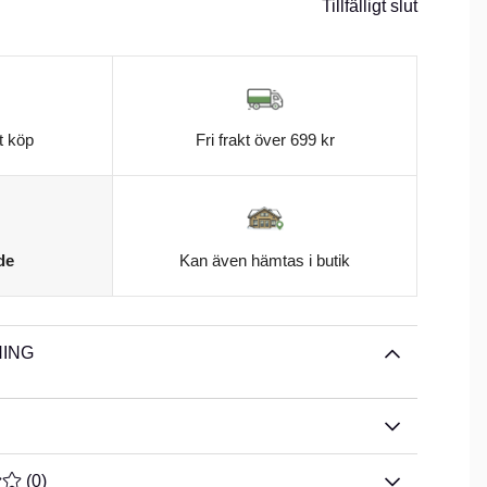
Tillfälligt slut
t köp
Fri frakt över 699 kr
de
Kan även hämtas i butik
ING
TYG 0 AV 5 ANTAL BETYG 0
(
0
)