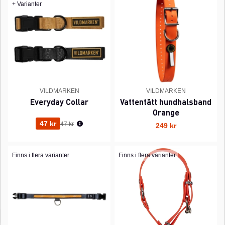
+ Varianter
VILDMARKEN
VILDMARKEN
Everyday Collar
Vattentätt hundhalsband
Orange
Ordinarie pris:
47 kr
47 kr
249 kr
Finns i flera varianter
Finns i flera varianter