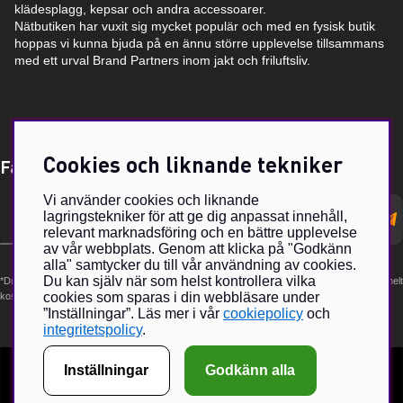
klädesplagg, kepsar och andra accessoarer.
Nätbutiken har vuxit sig mycket populär och med en fysisk butik
hoppas vi kunna bjuda på en ännu större upplevelse tillsammans
med ett urval Brand Partners inom jakt och friluftsliv.
Cookies och liknande tekniker
Få Magasin Vildmarken direkt till din e-post!*
Vi använder cookies och liknande
E-
lagringstekniker för att ge dig anpassat innehåll,
postadress
relevant marknadsföring och en bättre upplevelse
av vår webbplats. Genom att klicka på "Godkänn
alla" samtycker du till vår användning av cookies.
Du kan själv när som helst kontrollera vilka
*Du kan även få erbjudanden och nyheter från samarbetspartners. Din prenumeration är helt
cookies som sparas i din webbläsare under
kostnadsfri och kan avslutas när som helst.
”Inställningar”. Läs mer i vår
cookiepolicy
och
integritetspolicy
.
Inställningar
Godkänn alla