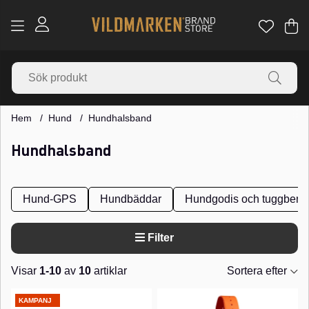
Va
Ant
.
Hem
Hund
Hundhalsband
Hundhalsband
Hund-GPS
Hundbäddar
Hundgodis och tuggben
Filter
Visar
1-10
av
10
artiklar
Sortera efter
Produkter
KAMPANJ