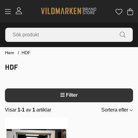
Va
Ant
.
Hem
HDF
HDF
Filter
Visar
1-1
av
1
artiklar
Sortera efter
Produkter