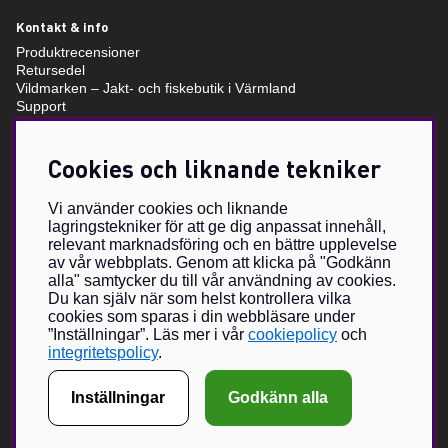
Kontakt & info
Produktrecensioner
Retursedel
Vildmarken – Jakt- och fiskebutik i Värmland
Support
Storleksguide
Om oss
Villkor & info
Cookies och liknande tekniker
Vi använder cookies och liknande
Om Vildmarken Brand Store
lagringstekniker för att ge dig anpassat innehåll,
Vildmarkens egenutvecklade sortiment har växt under de senaste
relevant marknadsföring och en bättre upplevelse
åren och nu förverkligas visionen om Vildmarken Brand Store –
av vår webbplats. Genom att klicka på "Godkänn
en unikt utformad butik, med unika produkter i fokus. Vildmarken
alla" samtycker du till vår användning av cookies.
Du kan själv när som helst kontrollera vilka
har ända sedan 2015 erbjudit våra läsare och följare att beställa
cookies som sparas i din webbläsare under
klädesplagg, kepsar och andra accessoarer.
”Inställningar”. Läs mer i vår
cookiepolicy
och
Nätbutiken har vuxit sig mycket populär och med en fysisk butik
integritetspolicy
.
hoppas vi kunna bjuda på en ännu större upplevelse tillsammans
med ett urval Brand Partners inom jakt och friluftsliv.
Inställningar
Godkänn alla