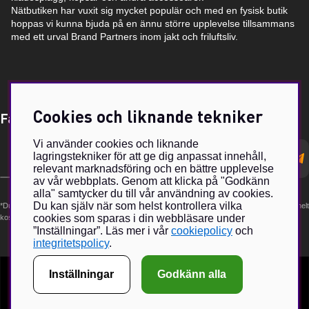
Nätbutiken har vuxit sig mycket populär och med en fysisk butik
hoppas vi kunna bjuda på en ännu större upplevelse tillsammans
med ett urval Brand Partners inom jakt och friluftsliv.
Cookies och liknande tekniker
Få Magasin Vildmarken direkt till din e-post!*
Vi använder cookies och liknande
E-
lagringstekniker för att ge dig anpassat innehåll,
postadress
relevant marknadsföring och en bättre upplevelse
av vår webbplats. Genom att klicka på "Godkänn
alla" samtycker du till vår användning av cookies.
Du kan själv när som helst kontrollera vilka
*Du kan även få erbjudanden och nyheter från samarbetspartners. Din prenumeration är helt
cookies som sparas i din webbläsare under
kostnadsfri och kan avslutas när som helst.
”Inställningar”. Läs mer i vår
cookiepolicy
och
integritetspolicy
.
Inställningar
Godkänn alla