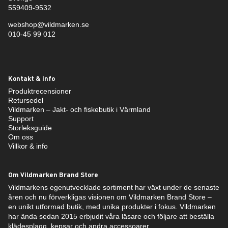
559409-9532
webshop@vildmarken.se
010-45 99 012
Kontakt & info
Produktrecensioner
Retursedel
Vildmarken – Jakt- och fiskebutik i Värmland
Support
Storleksguide
Om oss
Villkor & info
Om Vildmarken Brand Store
Vildmarkens egenutvecklade sortiment har växt under de senaste
åren och nu förverkligas visionen om Vildmarken Brand Store –
en unikt utformad butik, med unika produkter i fokus. Vildmarken
har ända sedan 2015 erbjudit våra läsare och följare att beställa
klädesplagg, kepsar och andra accessoarer.