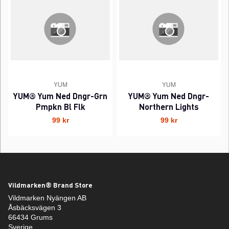
YUM
YUM
YUM® Yum Ned Dngr-Grn
YUM® Yum Ned Dngr-
Pmpkn Bl Flk
Northern Lights
99 kr
99 kr
Vildmarken® Brand Store
Vildmarken Nyängen AB
Åsbäcksvägen 3
66434 Grums
Sverige