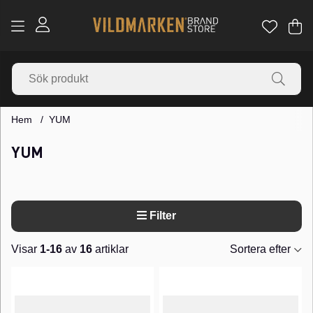
Va
Ant
.
Hem
YUM
YUM
Filter
Visar
1-16
av
16
artiklar
Sortera efter
Produkter