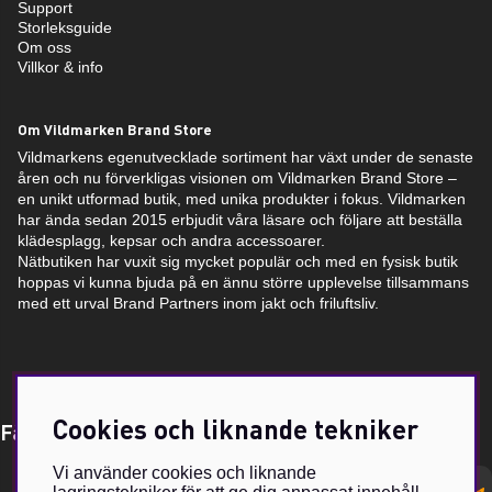
Support
Storleksguide
Om oss
Villkor & info
Om Vildmarken Brand Store
Vildmarkens egenutvecklade sortiment har växt under de senaste
åren och nu förverkligas visionen om Vildmarken Brand Store –
en unikt utformad butik, med unika produkter i fokus. Vildmarken
har ända sedan 2015 erbjudit våra läsare och följare att beställa
klädesplagg, kepsar och andra accessoarer.
Nätbutiken har vuxit sig mycket populär och med en fysisk butik
hoppas vi kunna bjuda på en ännu större upplevelse tillsammans
med ett urval Brand Partners inom jakt och friluftsliv.
Cookies och liknande tekniker
Få Magasin Vildmarken direkt till din e-post!*
Vi använder cookies och liknande
E-