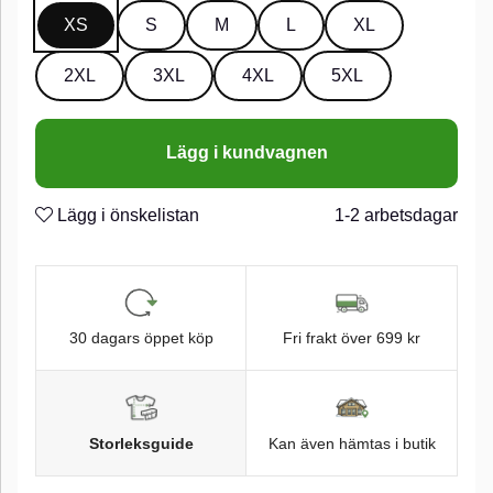
XS
S
M
L
XL
2XL
3XL
4XL
5XL
Lägg i kundvagnen
Lägg i önskelistan
1-2 arbetsdagar
30 dagars öppet köp
Fri frakt över 699 kr
Storleksguide
Kan även hämtas i butik