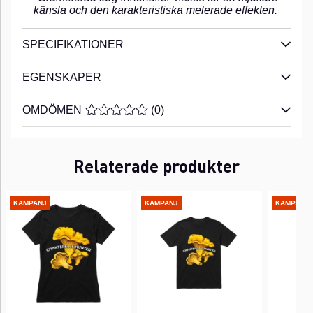
känsla och den karakteristiska melerade effekten.
SPECIFIKATIONER
EGENSKAPER
OMDÖMEN
MEDELBETYG 0 AV 5 ANTAL BETYG 0
(
0
)
Relaterade produkter
KAMPANJ
KAMPANJ
KAMPANJ