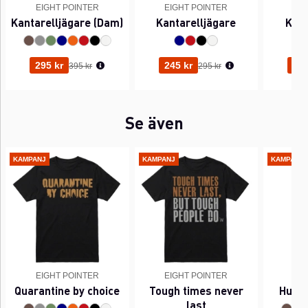
EIGHT POINTER
EIGHT POINTER
EI
Kantarelljägare (Dam)
Kantarelljägare
Kant
Ordinarie pris:
Ordinarie pris:
295 kr
245 kr
345
395 kr
295 kr
Se även
KAMPANJ
KAMPANJ
KAMPANJ
EIGHT POINTER
EIGHT POINTER
EI
Quarantine by choice
Tough times never
Hunt 
last