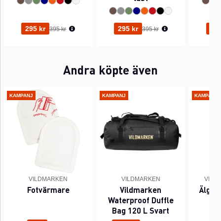
Ordinarie pris:
Ordinarie pris:
295 kr
295 kr
295
395 kr
395 kr
Andra köpte även
KAMPANJ
KAMPANJ
KAMPANJ
VILDMARKEN
VILDMARKEN
VILD
Fotvärmare
Vildmarken
Älg -
Waterproof Duffle
5
Bag 120 L Svart