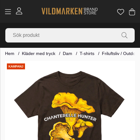
Va
Ant
.
Hem
Kläder med tryck
Dam
T-shirts
Friluftsliv / Outdoor
Produktbilder
KAMPANJ