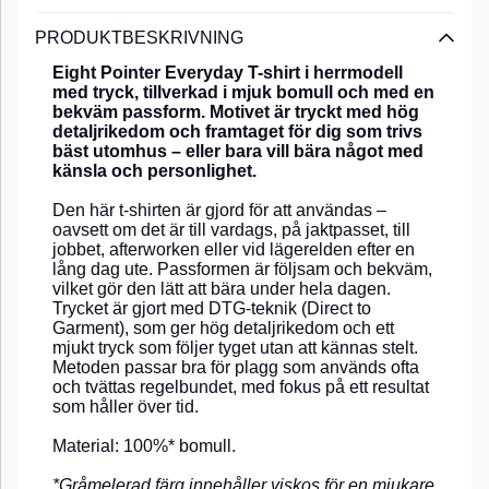
PRODUKTBESKRIVNING
Eight Pointer Everyday T-shirt i herrmodell
med tryck, tillverkad i mjuk bomull och med en
bekväm passform. Motivet är tryckt med hög
detaljrikedom och framtaget för dig som trivs
bäst utomhus – eller bara vill bära något med
känsla och personlighet.
Den här t-shirten är gjord för att användas –
oavsett om det är till vardags, på jaktpasset, till
jobbet, afterworken eller vid lägerelden efter en
lång dag ute. Passformen är följsam och bekväm,
vilket gör den lätt att bära under hela dagen.
Trycket är gjort med DTG-teknik (Direct to
Garment), som ger hög detaljrikedom och ett
mjukt tryck som följer tyget utan att kännas stelt.
Metoden passar bra för plagg som används ofta
och tvättas regelbundet, med fokus på ett resultat
som håller över tid.
Material: 100%* bomull.
*Gråmelerad färg innehåller viskos för en mjukare