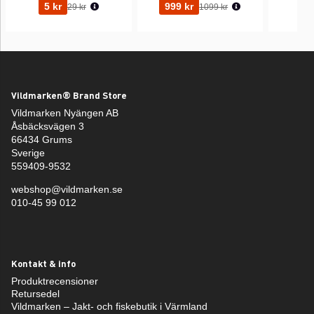
Ordinarie pris:
Ordinarie pris:
5 kr
999 kr
29 kr
1099 kr
Vildmarken® Brand Store
Vildmarken Nyängen AB
Åsbäcksvägen 3
66434 Grums
Sverige
559409-9532
webshop@vildmarken.se
010-45 99 012
Kontakt & info
Produktrecensioner
Retursedel
Vildmarken – Jakt- och fiskebutik i Värmland