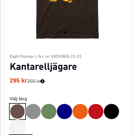
Eight Pointer
|
Art. nr
VM24969-21-01
Kantarelljägare
295
kr
395 kr
Välj färg
Grå
Grön
Marinblå
Orange
Röd
Svart
Brun
Vit