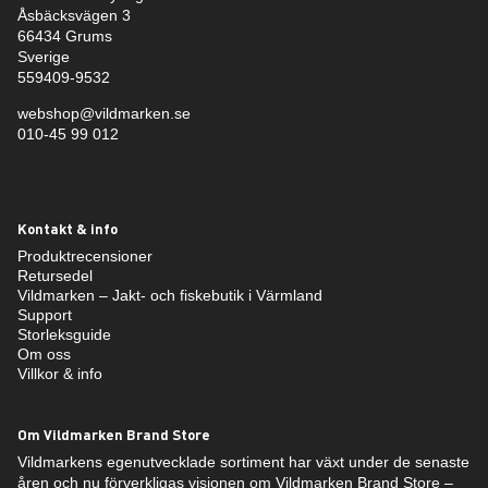
Åsbäcksvägen 3
66434 Grums
Sverige
559409-9532
webshop@vildmarken.se
010-45 99 012
Kontakt & info
Produktrecensioner
Retursedel
Vildmarken – Jakt- och fiskebutik i Värmland
Support
Storleksguide
Om oss
Villkor & info
Om Vildmarken Brand Store
Vildmarkens egenutvecklade sortiment har växt under de senaste
åren och nu förverkligas visionen om Vildmarken Brand Store –