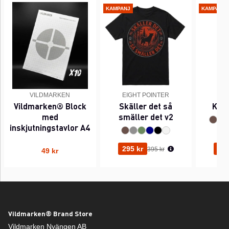
KAMPANJ
KAMPANJ
VILDMARKEN
EIGHT POINTER
EI
Vildmarken® Block
Skäller det så
Kant
med
smäller det v2
inskjutningstavlor A4
Ordinarie pris:
295 kr
295
395 kr
49 kr
Vildmarken® Brand Store
Vildmarken Nyängen AB