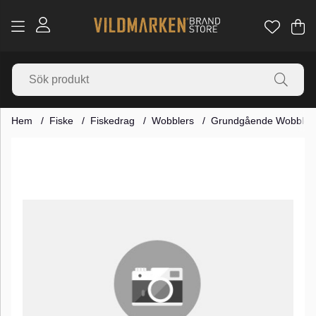
Va
Ant
.
Hem
Fiske
Fiskedrag
Wobblers
Grundgående Wobbler
Produktbilder