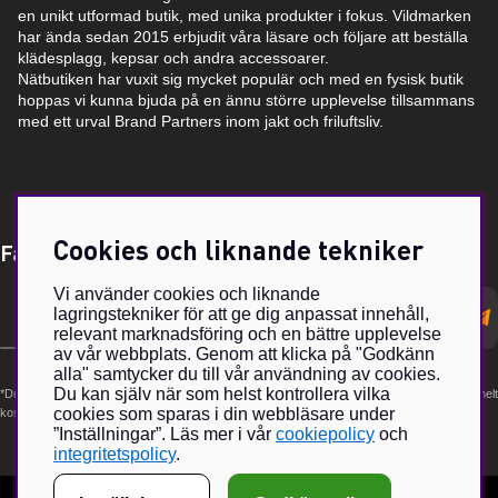
en unikt utformad butik, med unika produkter i fokus. Vildmarken
har ända sedan 2015 erbjudit våra läsare och följare att beställa
klädesplagg, kepsar och andra accessoarer.
Nätbutiken har vuxit sig mycket populär och med en fysisk butik
hoppas vi kunna bjuda på en ännu större upplevelse tillsammans
med ett urval Brand Partners inom jakt och friluftsliv.
Cookies och liknande tekniker
Få Magasin Vildmarken direkt till din e-post!*
Vi använder cookies och liknande
E-
lagringstekniker för att ge dig anpassat innehåll,
postadress
relevant marknadsföring och en bättre upplevelse
av vår webbplats. Genom att klicka på "Godkänn
alla" samtycker du till vår användning av cookies.
Du kan själv när som helst kontrollera vilka
*Du kan även få erbjudanden och nyheter från samarbetspartners. Din prenumeration är helt
cookies som sparas i din webbläsare under
kostnadsfri och kan avslutas när som helst.
”Inställningar”. Läs mer i vår
cookiepolicy
och
integritetspolicy
.