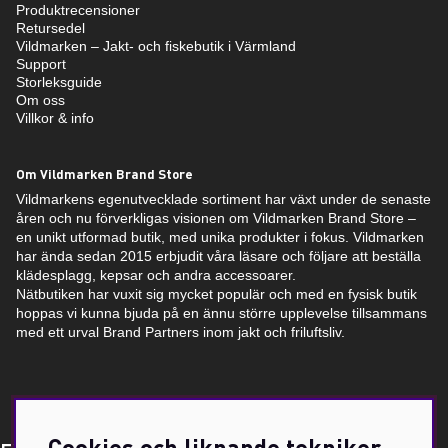
Produktrecensioner
Retursedel
Vildmarken – Jakt- och fiskebutik i Värmland
Support
Storleksguide
Om oss
Villkor & info
Om Vildmarken Brand Store
Vildmarkens egenutvecklade sortiment har växt under de senaste
åren och nu förverkligas visionen om Vildmarken Brand Store –
en unikt utformad butik, med unika produkter i fokus. Vildmarken
har ända sedan 2015 erbjudit våra läsare och följare att beställa
klädesplagg, kepsar och andra accessoarer.
Nätbutiken har vuxit sig mycket populär och med en fysisk butik
hoppas vi kunna bjuda på en ännu större upplevelse tillsammans
med ett urval Brand Partners inom jakt och friluftsliv.
Cookies och liknande tekniker