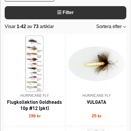
Filter
Visar
1-42
av
73
artiklar
Sortera efter
Produkter
HURRICANE FLY
HURRICANE FLY
Flugkollektion Goldheads
VULGATA
10p #12 (pkt)
199 kr
25 kr