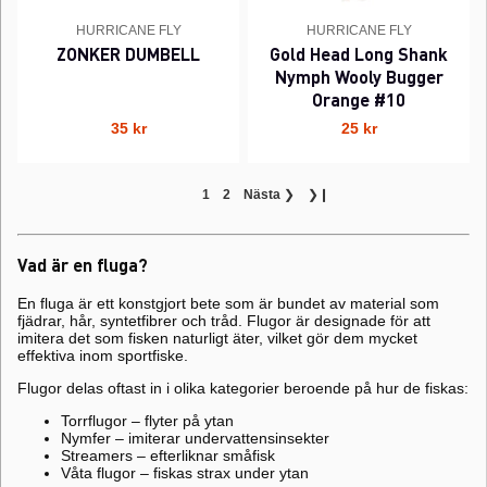
HURRICANE FLY
HURRICANE FLY
ZONKER DUMBELL
Gold Head Long Shank
Nymph Wooly Bugger
Orange #10
35 kr
25 kr
1
2
Nästa
❯
❯❙
Vad är en fluga?
En fluga är ett konstgjort bete som är bundet av material som
fjädrar, hår, syntetfibrer och tråd. Flugor är designade för att
imitera det som fisken naturligt äter, vilket gör dem mycket
effektiva inom sportfiske.
Flugor delas oftast in i olika kategorier beroende på hur de fiskas:
Torrflugor – flyter på ytan
Nymfer – imiterar undervattensinsekter
Streamers – efterliknar småfisk
Våta flugor – fiskas strax under ytan