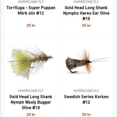
HURRICANE FLY
HURRICANE FLY
Torrfluga - Super Puppan
Gold Head Long Shank
Mörk oliv #12
Nymphs Hares Ear Olive
#10
25 kr
25 kr
HURRICANE FLY
HURRICANE FLY
Gold Head Long Shank
Swedish Series Korken
Nymph Wooly Bugger
#12
Olive #10
25 kr
20 kr