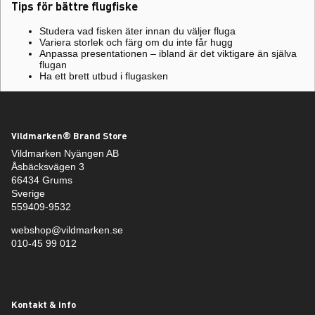
Tips för bättre flugfiske
Studera vad fisken äter innan du väljer fluga
Variera storlek och färg om du inte får hugg
Anpassa presentationen – ibland är det viktigare än själva
flugan
Ha ett brett utbud i flugasken
Vildmarken® Brand Store
Vildmarken Nyängen AB
Åsbäcksvägen 3
66434 Grums
Sverige
559409-9532
webshop@vildmarken.se
010-45 99 012
Kontakt & info