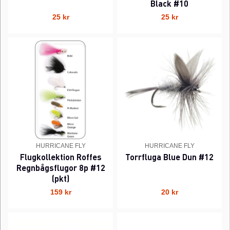
Black #10
25 kr
25 kr
HURRICANE FLY
HURRICANE FLY
Flugkollektion Roffes
Torrfluga Blue Dun #12
Regnbågsflugor 8p #12
(pkt)
159 kr
20 kr