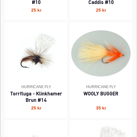
#10
Caddis #10
25 kr
25 kr
HURRICANE FLY
HURRICANE FLY
Torrfluga - Klinkhamer
WOOLY BUGGER
Brun #14
25 kr
35 kr