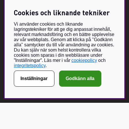
Retursedel
Vildmarken – Jakt- och fiskebutik i Värmland
Cookies och liknande tekniker
Support
Storleksguide
Om oss
Vi använder cookies och liknande
Villkor & info
lagringstekniker för att ge dig anpassat innehåll,
relevant marknadsföring och en bättre upplevelse
av vår webbplats. Genom att klicka på "Godkänn
Om Vildmarken Brand Store
alla" samtycker du till vår användning av cookies.
Du kan själv när som helst kontrollera vilka
Vildmarkens egenutvecklade sortiment har växt under de senaste
cookies som sparas i din webbläsare under
åren och nu förverkligas visionen om Vildmarken Brand Store –
”Inställningar”. Läs mer i vår
cookiepolicy
och
en unikt utformad butik, med unika produkter i fokus. Vildmarken
integritetspolicy
.
har ända sedan 2015 erbjudit våra läsare och följare att beställa
klädesplagg, kepsar och andra accessoarer.
Inställningar
Godkänn alla
Nätbutiken har vuxit sig mycket populär och med en fysisk butik
hoppas vi kunna bjuda på en ännu större upplevelse tillsammans
med ett urval Brand Partners inom jakt och friluftsliv.
Få Magasin Vildmarken direkt till din e-post!*