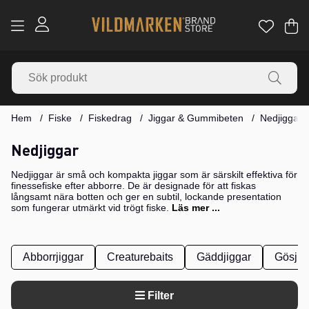
Va
Ant
.
Hem
Fiske
Fiskedrag
Jiggar & Gummibeten
Nedjiggar
Nedjiggar
Nedjiggar är små och kompakta jiggar som är särskilt effektiva för
finessefiske efter abborre. De är designade för att fiskas
långsamt nära botten och ger en subtil, lockande presentation
som fungerar utmärkt vid trögt fiske.
Läs mer ...
Abborrjiggar
Creaturebaits
Gäddjiggar
Gösjig
Filter