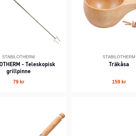
STABILOTHERM
STABILOTHERM
OTHERM - Teleskopisk
Träkåsa
grillpinne
79 kr
159 kr