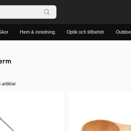
Skor
Hem & inredning
Optik och tillbehör
Outdoo
herm
5
artiklar