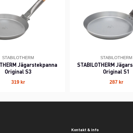
STABILOTHERM
STABILOTHERM
THERM Jägarstekpanna
STABILOTHERM Jägars
Original S3
Original S1
319 kr
287 kr
Kontakt & info