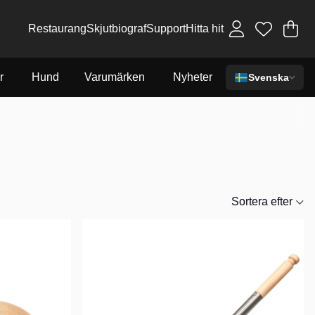
Restaurang
Skjutbiograf
Support
Hitta hit
Va
An
.
r
Hund
Varumärken
Nyheter
Svenska
Sortera efter