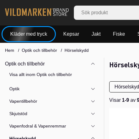
Kläder med tryck
Kepsar
Jakt
Fiske
Hem
Optik och tillbehör
Hörselskydd
Hörselsk
Optik och tillbehör
Visa allt inom Optik och tillbehör
Hörselskydd
Optik
Visar
1-9
av
Vapentillbehör
Produkter
Skjutstöd
Vapenfodral & Vapenremmar
Hörselskydd