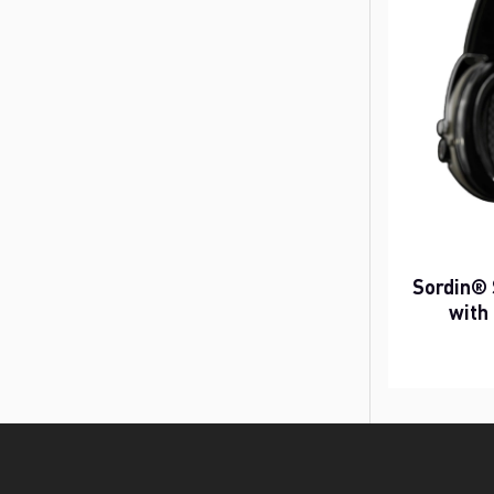
Sordin® 
with