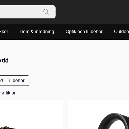
Skor
Hem & inredning
Optik och tillbehör
Outdoo
ydd
 - Tillbehör
9
artiklar