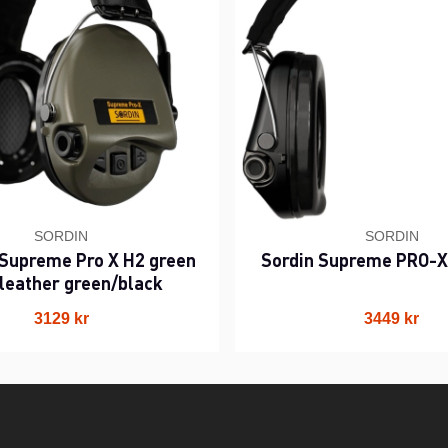
SORDIN
SORDIN
Supreme Pro X H2 green
Sordin Supreme PRO-X
 leather green/black
3129 kr
3449 kr