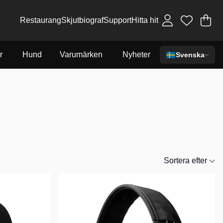
Restaurang
Skjutbiograf
Support
Hitta hit
Va
An
.
r
Hund
Varumärken
Nyheter
Svenska
Sortera efter