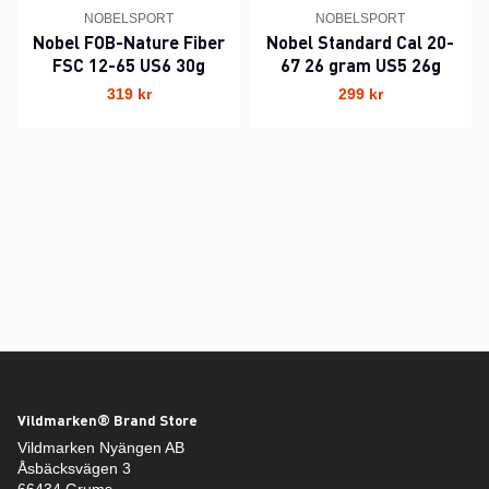
NOBELSPORT
NOBELSPORT
Nobel FOB-Nature Fiber
Nobel Standard Cal 20-
FSC 12-65 US6 30g
67 26 gram US5 26g
319 kr
299 kr
Vildmarken® Brand Store
Vildmarken Nyängen AB
Åsbäcksvägen 3
66434 Grums