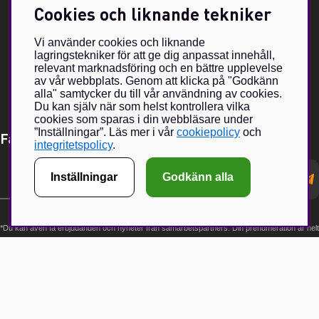
har ända sedan 2015 erbjudit våra läsare och följare att beställa
Cookies och liknande tekniker
klädesplagg, kepsar och andra accessoarer.
Nätbutiken har vuxit sig mycket populär och med en fysisk butik
hoppas vi kunna bjuda på en ännu större upplevelse tillsammans
Vi använder cookies och liknande
med ett urval Brand Partners inom jakt och friluftsliv.
lagringstekniker för att ge dig anpassat innehåll,
relevant marknadsföring och en bättre upplevelse
av vår webbplats. Genom att klicka på "Godkänn
alla" samtycker du till vår användning av cookies.
Du kan själv när som helst kontrollera vilka
cookies som sparas i din webbläsare under
”Inställningar”. Läs mer i vår
cookiepolicy
och
Få Magasin Vildmarken direkt till din e-post!*
integritetspolicy
.
E-
Inställningar
Godkänn alla
postadress
*Du kan även få erbjudanden och nyheter från samarbetspartners. Din prenumeration är helt
kostnadsfri och kan avslutas när som helst.