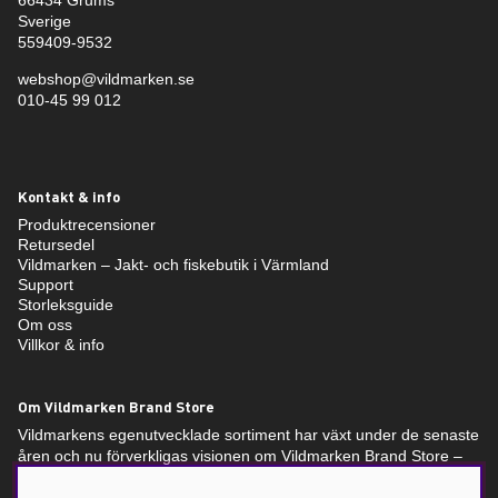
Sverige
559409-9532
webshop@vildmarken.se
010-45 99 012
Kontakt & info
Produktrecensioner
Retursedel
Vildmarken – Jakt- och fiskebutik i Värmland
Support
Storleksguide
Om oss
Villkor & info
Om Vildmarken Brand Store
Vildmarkens egenutvecklade sortiment har växt under de senaste
åren och nu förverkligas visionen om Vildmarken Brand Store –
en unikt utformad butik, med unika produkter i fokus. Vildmarken