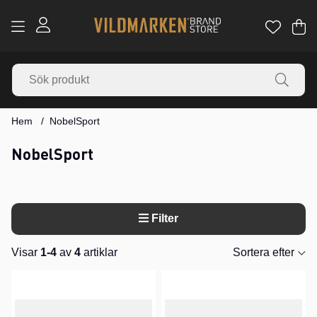
Va
Ant
.
Hem
NobelSport
NobelSport
Filter
Visar
1-4
av
4
artiklar
Sortera efter
Produkter