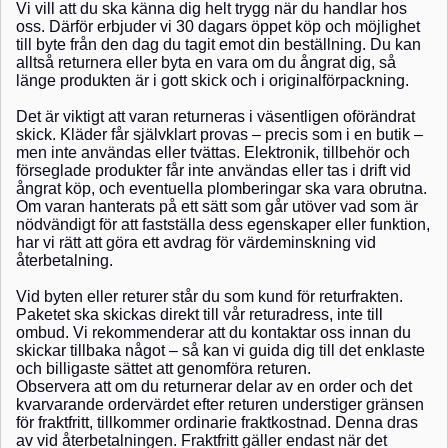
Vi vill att du ska känna dig helt trygg när du handlar hos
oss. Därför erbjuder vi 30 dagars öppet köp och möjlighet
till byte från den dag du tagit emot din beställning. Du kan
alltså returnera eller byta en vara om du ångrat dig, så
länge produkten är i gott skick och i originalförpackning.
Det är viktigt att varan returneras i väsentligen oförändrat
skick. Kläder får självklart provas – precis som i en butik –
men inte användas eller tvättas. Elektronik, tillbehör och
förseglade produkter får inte användas eller tas i drift vid
ångrat köp, och eventuella plomberingar ska vara obrutna.
Om varan hanterats på ett sätt som går utöver vad som är
nödvändigt för att fastställa dess egenskaper eller funktion,
har vi rätt att göra ett avdrag för värdeminskning vid
återbetalning.
Vid byten eller returer står du som kund för returfrakten.
Paketet ska skickas direkt till vår returadress, inte till
ombud. Vi rekommenderar att du kontaktar oss innan du
skickar tillbaka något – så kan vi guida dig till det enklaste
och billigaste sättet att genomföra returen.
Observera att om du returnerar delar av en order och det
kvarvarande ordervärdet efter returen understiger gränsen
för fraktfritt, tillkommer ordinarie fraktkostnad. Denna dras
av vid återbetalningen. Fraktfritt gäller endast när det