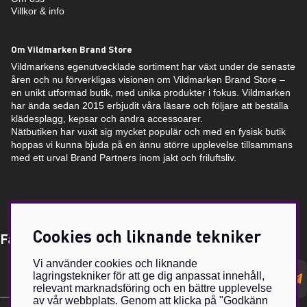
Villkor & info
Om Vildmarken Brand Store
Vildmarkens egenutvecklade sortiment har växt under de senaste
åren och nu förverkligas visionen om Vildmarken Brand Store –
en unikt utformad butik, med unika produkter i fokus. Vildmarken
har ända sedan 2015 erbjudit våra läsare och följare att beställa
klädesplagg, kepsar och andra accessoarer.
Nätbutiken har vuxit sig mycket populär och med en fysisk butik
hoppas vi kunna bjuda på en ännu större upplevelse tillsammans
med ett urval Brand Partners inom jakt och friluftsliv.
Cookies och liknande tekniker
Få Magasin Vildmarken direkt till din e-post!*
Vi använder cookies och liknande
E-
lagringstekniker för att ge dig anpassat innehåll,
postadress
relevant marknadsföring och en bättre upplevelse
av vår webbplats. Genom att klicka på "Godkänn