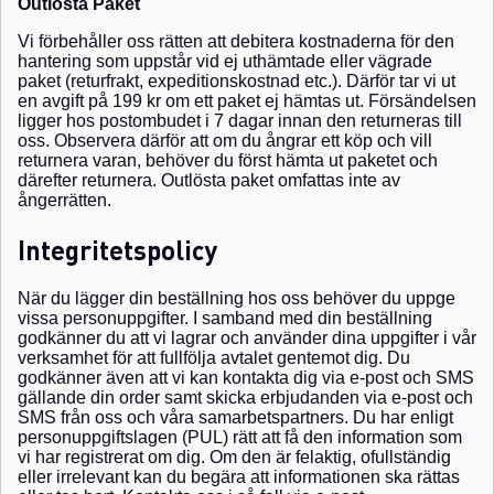
Outlösta Paket
Vi förbehåller oss rätten att debitera kostnaderna för den
hantering som uppstår vid ej uthämtade eller vägrade
paket (returfrakt, expeditionskostnad etc.). Därför tar vi ut
en avgift på 199 kr om ett paket ej hämtas ut. Försändelsen
ligger hos postombudet i 7 dagar innan den returneras till
oss. Observera därför att om du ångrar ett köp och vill
returnera varan, behöver du först hämta ut paketet och
därefter returnera. Outlösta paket omfattas inte av
ångerrätten.
Integritetspolicy
När du lägger din beställning hos oss behöver du uppge
vissa personuppgifter. I samband med din beställning
godkänner du att vi lagrar och använder dina uppgifter i vår
verksamhet för att fullfölja avtalet gentemot dig. Du
godkänner även att vi kan kontakta dig via e-post och SMS
gällande din order samt skicka erbjudanden via e-post och
SMS från oss och våra samarbetspartners.
Du har enligt
personuppgiftslagen (PUL) rätt att få den information som
vi har registrerat om dig. Om den är felaktig, ofullständig
eller irrelevant kan du begära att informationen ska rättas