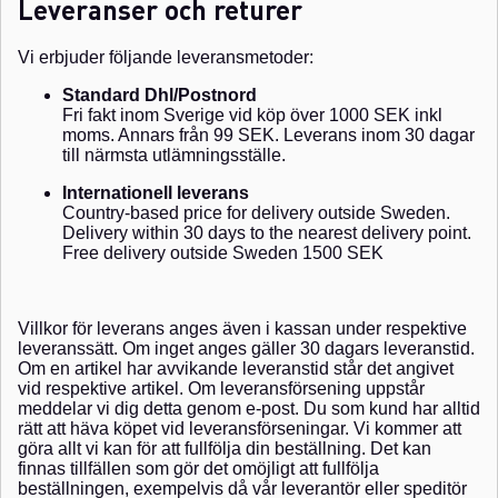
Leveranser och returer
Vi erbjuder följande leveransmetoder:
Standard Dhl/Postnord
Fri fakt inom Sverige vid köp över 1000 SEK inkl
moms.
Annars från 99 SEK. Leverans inom 30 dagar
till närmsta utlämningsställe.
Internationell leverans
Country-based price for delivery outside Sweden.
Delivery within 30 days to the nearest delivery point.
Free delivery outside Sweden 1500 SEK
Villkor för leverans anges även i kassan under respektive
leveranssätt. Om inget anges gäller 30 dagars leveranstid.
Om en artikel har avvikande leveranstid står det angivet
vid respektive artikel. Om leveransförsening uppstår
meddelar vi dig detta genom e-post. Du som kund har alltid
rätt att häva köpet vid leveransförseningar. Vi kommer att
göra allt vi kan för att fullfölja din beställning. Det kan
finnas tillfällen som gör det omöjligt att fullfölja
beställningen, exempelvis då vår leverantör eller speditör