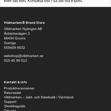
eller tas bort. Kontakta oss i så fall via e-post.
Vildmarken® Brand Store
Vildmarken Nyängen AB
Åsbäcksvägen 3
66434 Grums
Sverige
559409-9532
webshop@vildmarken.se
010-45 99 012
Kontakt & info
Produktrecensioner
Retursedel
Vildmarken – Jakt- och fiskebutik i Värmland
Support
Storleksguide
Om oss