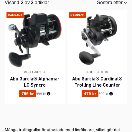
Visar
1-2
av
2
artiklar
Sortera efter
Produkter
KAMPANJ
KAMPANJ
ABU GARCIA
ABU GARCIA
Abu Garcia® Alphamar
Abu Garcia® Cardinal®
LC Syncro
Trolling Line Counter
Ordinarie pris:
Ordinarie pris:
799 kr
479 kr
999 kr
599 kr
Många trollingrullar är utrustade med linräknare, vilket gör det