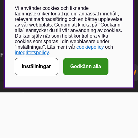
klädesplagg, kepsar och andra accessoarer.
Nätbutiken har vuxit sig mycket populär och med en fysisk butik
Vi använder cookies och liknande
hoppas vi kunna bjuda på en ännu större upplevelse tillsammans
lagringstekniker för att ge dig anpassat innehåll,
med ett urval Brand Partners inom jakt och friluftsliv.
relevant marknadsföring och en bättre upplevelse
av vår webbplats. Genom att klicka på "Godkänn
alla" samtycker du till vår användning av cookies.
Du kan själv när som helst kontrollera vilka
cookies som sparas i din webbläsare under
”Inställningar”. Läs mer i vår
cookiepolicy
och
integritetspolicy
.
Få Magasin Vildmarken direkt till din e-post!*
E-
Inställningar
Godkänn alla
postadress
*Du kan även få erbjudanden och nyheter från samarbetspartners. Din prenumeration är helt
kostnadsfri och kan avslutas när som helst.