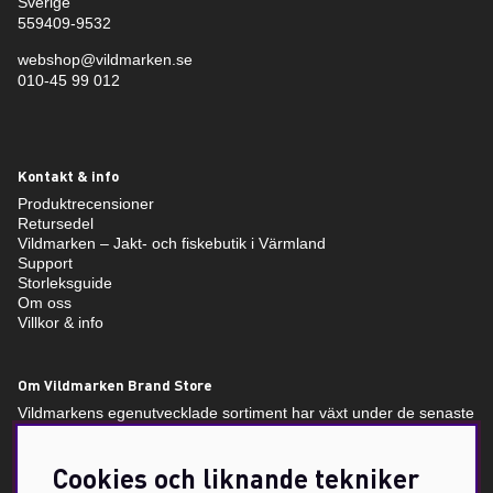
Sverige
559409-9532
webshop@vildmarken.se
010-45 99 012
Kontakt & info
Produktrecensioner
Retursedel
Vildmarken – Jakt- och fiskebutik i Värmland
Support
Storleksguide
Om oss
Villkor & info
Om Vildmarken Brand Store
Vildmarkens egenutvecklade sortiment har växt under de senaste
åren och nu förverkligas visionen om Vildmarken Brand Store –
en unikt utformad butik, med unika produkter i fokus. Vildmarken
Cookies och liknande tekniker
har ända sedan 2015 erbjudit våra läsare och följare att beställa