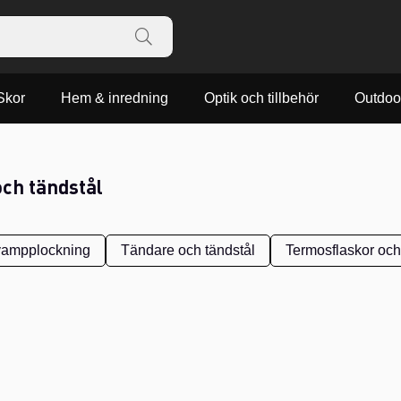
Skor
Hem & inredning
Optik och tillbehör
Outdoo
ch tändstål
vampplockning
Tändare och tändstål
Termosflaskor oc