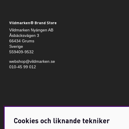
Vildmarken® Brand Store
Vildmarken Nyängen AB
Åsbäcksvägen 3
66434 Grums
Sverige
559409-9532
webshop@vildmarken.se
010-45 99 012
Cookies och liknande tekniker
Få Magasin Vildmarken direkt till din e-post!*