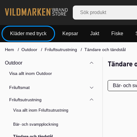
Kläder med tryck
Kepsar
Jakt
Fiske
Hem
Outdoor
Friluftsutrustning
Tändare och tändstål
Tändare o
Outdoor
Visa allt inom Outdoor
Bär- och s
Friluftsmat
Friluftsutrustning
Produkter
Visa allt inom Friluftsutrustning
Bär- och svampplockning
Tändare och tändstål