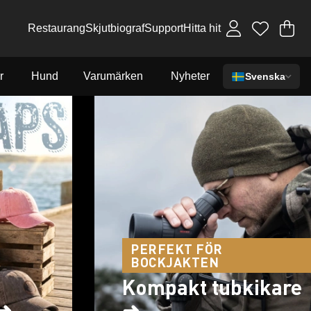
Restaurang
Skjutbiograf
Support
Hitta hit
Va
An
.
r
Hund
Varumärken
Nyheter
Svenska
PERFEKT FÖR
BOCKJAKTEN
Kompakt tubkikare
 ➜
➜