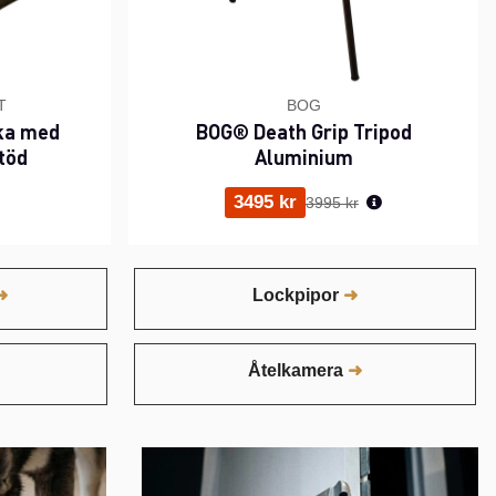
T
BOG
ka med
BOG® Death Grip Tripod
töd
Aluminium
Ordinarie pris:
3495 kr
3995 kr
Lockpipor
Åtelkamera