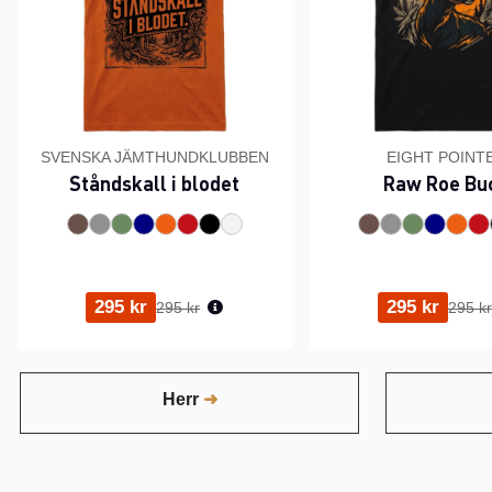
SVENSKA JÄMTHUNDKLUBBEN
EIGHT POINT
Ståndskall i blodet
Raw Roe Bu
Ordinarie pris:
Ordina
295 kr
295 kr
295 kr
295 kr
Herr