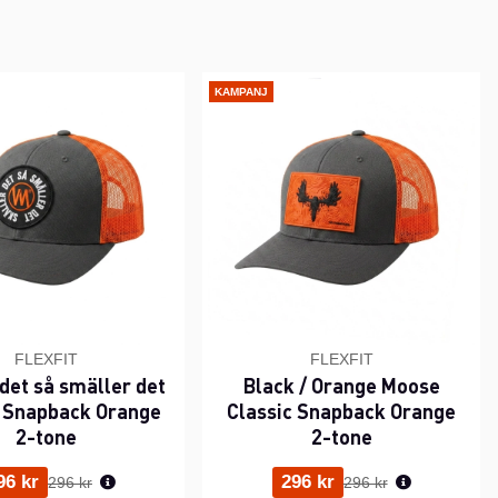
KAMPANJ
FLEXFIT
FLEXFIT
 det så smäller det
Black / Orange Moose
c Snapback Orange
Classic Snapback Orange
2-tone
2-tone
Ordinarie pris:
Ordinarie pris:
96 kr
296 kr
296 kr
296 kr