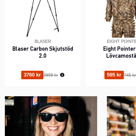
BLASER
EIGHT POINT
Blaser Carbon Skjutstöd
Eight Pointer
2.0
Lövcamostä
Ordinarie pris:
Ordina
3760 kr
595 kr
3999 kr
745 kr