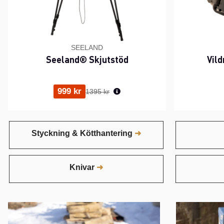
SEELAND
Seeland® Skjutstöd
Vil
Ordinarie pris:
999 kr
1395 kr
Styckning & Kötthantering
Knivar