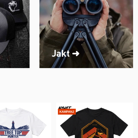
Jakt ➜
NYHET
KAMPANJ