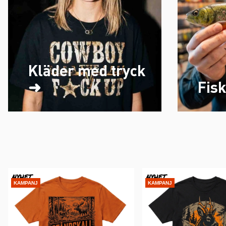
Kläder med tryck
➜
Fis
NYHET
NYHET
KAMPANJ
KAMPANJ