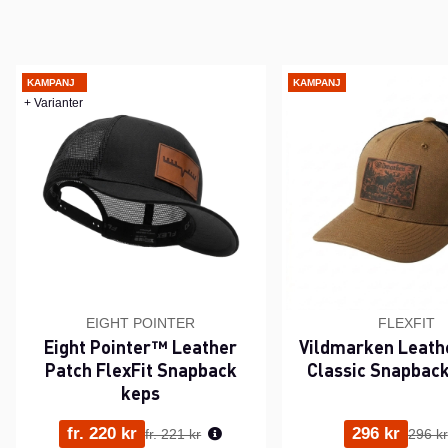
KAMPANJ
KAMPANJ
+ Varianter
EIGHT POINTER
FLEXFIT
Eight Pointer™ Leather
Vildmarken Leath
Patch FlexFit Snapback
Classic Snapbac
keps
Ordinarie pris:
Ordina
fr. 220 kr
296 kr
fr. 221 kr
296 kr