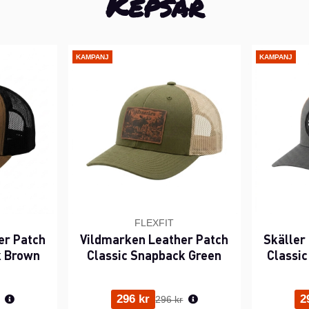
Kepsar
KAMPANJ
KAMPANJ
FLEXFIT
er Patch
Vildmarken Leather Patch
Skäller
k Brown
Classic Snapback Green
Classi
rie pris:
Ordinarie pris:
296 kr
2
296 kr