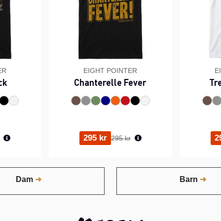
ER
EIGHT POINTER
E
ck
Chanterelle Fever
Tr
rie pris:
Ordinarie pris:
295 kr
2
295 kr
Dam
Barn