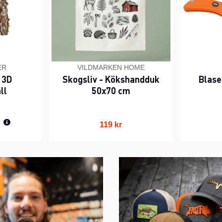
ER
VILDMARKEN HOME
 3D
Skogsliv - Kökshandduk
Blase
ll
50x70 cm
rie pris:
119 kr