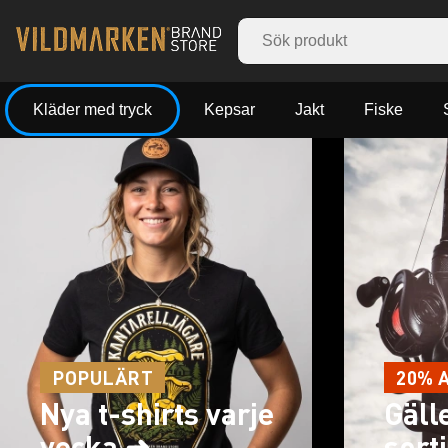
Kläder med tryck
Kepsar
Jakt
Fiske
POPULÄRT
20% 
Nya t-shirts varje
Gäll
vecka ➜
sort