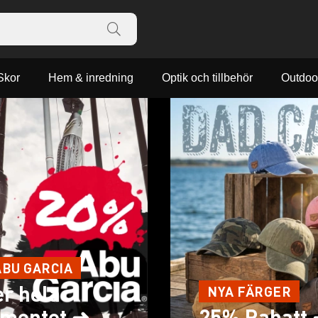
Skor
Hem & inredning
Optik och tillbehör
Outdoo
ABU GARCIA
er hela
NYA FÄRGER
imentet ➜
25% Rabatt