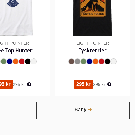
IGHT POINTER
EIGHT POINTER
ee Top Hunter
Tyskterrier
Ordinarie pris:
Ordinarie pris:
95 kr
295 kr
295 kr
295 kr
Baby