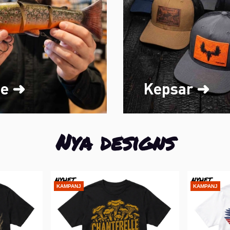
ke ➜
Kepsar ➜
Nya designs
NYHET
NYHET
KAMPANJ
KAMPANJ