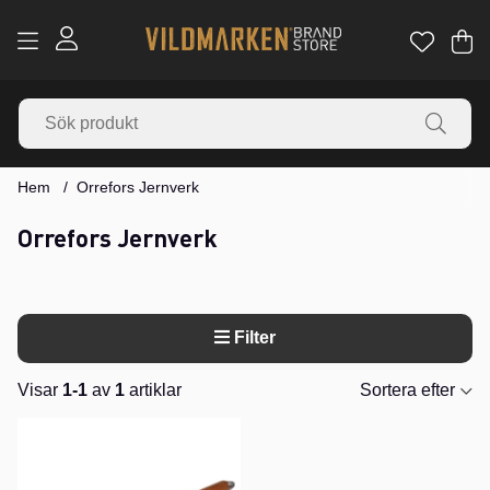
Va
Ant
.
Hem
Orrefors Jernverk
Orrefors Jernverk
Filter
Visar
1-1
av
1
artiklar
Sortera efter
Produkter