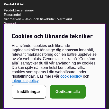
Kontakt & info
Produktrecensioner
Retursedel
Vildmarken – Jakt- och fiskebutik i Värmland
Support
Storleksguide
Om oss
Cookies och liknande tekniker
Villkor & info
Vi använder cookies och liknande
lagringstekniker för att ge dig anpassat innehåll,
Om Vildmarken Brand Store
relevant marknadsföring och en bättre upplevelse
Vildmarkens egenutvecklade sortiment har växt under de senaste
av vår webbplats. Genom att klicka på "Godkänn
åren och nu förverkligas visionen om Vildmarken Brand Store –
alla" samtycker du till vår användning av cookies.
en unikt utformad butik, med unika produkter i fokus. Vildmarken
Du kan själv när som helst kontrollera vilka
har ända sedan 2015 erbjudit våra läsare och följare att beställa
cookies som sparas i din webbläsare under
klädesplagg, kepsar och andra accessoarer.
”Inställningar”. Läs mer i vår
cookiepolicy
och
Nätbutiken har vuxit sig mycket populär och med en fysisk butik
integritetspolicy
.
hoppas vi kunna bjuda på en ännu större upplevelse tillsammans
med ett urval Brand Partners inom jakt och friluftsliv.
Inställningar
Godkänn alla