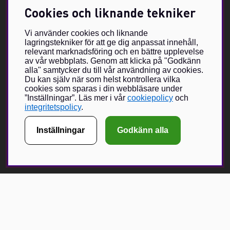
Vildmarken – Jakt- och fiskebutik i Värmland
Cookies och liknande tekniker
Support
Storleksguide
Vi använder cookies och liknande
Om oss
lagringstekniker för att ge dig anpassat innehåll,
Villkor & info
relevant marknadsföring och en bättre upplevelse
av vår webbplats. Genom att klicka på "Godkänn
alla" samtycker du till vår användning av cookies.
Om Vildmarken Brand Store
Du kan själv när som helst kontrollera vilka
Vildmarkens egenutvecklade sortiment har växt under de senaste
cookies som sparas i din webbläsare under
åren och nu förverkligas visionen om Vildmarken Brand Store –
”Inställningar”. Läs mer i vår
cookiepolicy
och
en unikt utformad butik, med unika produkter i fokus. Vildmarken
integritetspolicy
.
har ända sedan 2015 erbjudit våra läsare och följare att beställa
klädesplagg, kepsar och andra accessoarer.
Inställningar
Godkänn alla
Nätbutiken har vuxit sig mycket populär och med en fysisk butik
hoppas vi kunna bjuda på en ännu större upplevelse tillsammans
med ett urval Brand Partners inom jakt och friluftsliv.
Få Magasin Vildmarken direkt till din e-post!*