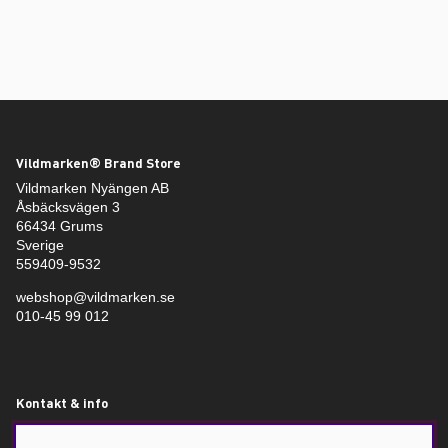
Vildmarken® Brand Store
Vildmarken Nyängen AB
Åsbäcksvägen 3
66434 Grums
Sverige
559409-9532
webshop@vildmarken.se
010-45 99 012
Kontakt & info
Produktrecensioner
Retursedel