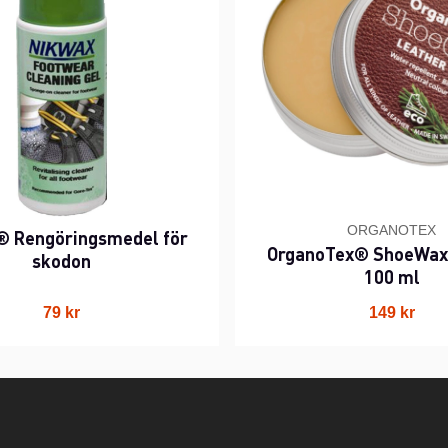
ORGANOTEX
® Rengöringsmedel för
OrganoTex® ShoeWax
skodon
100 ml
79 kr
149 kr