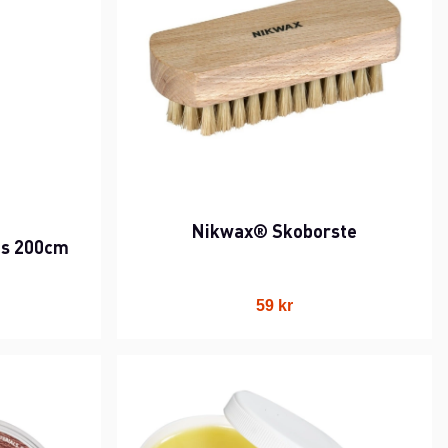
Nikwax® Skoborste
es 200cm
59 kr