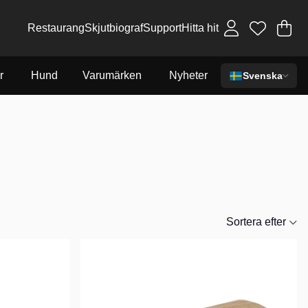
Restaurang
Skjutbiograf
Support
Hitta hit
Va
An
.
r
Hund
Varumärken
Nyheter
Svenska
Sortera efter