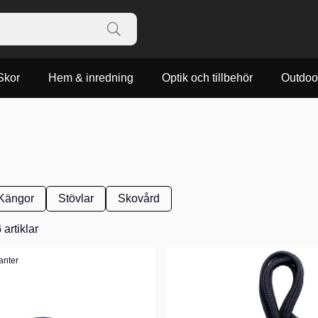
Skor
Hem & inredning
Optik och tillbehör
Outdoo
Kängor
Stövlar
Skovård
6
artiklar
ianter