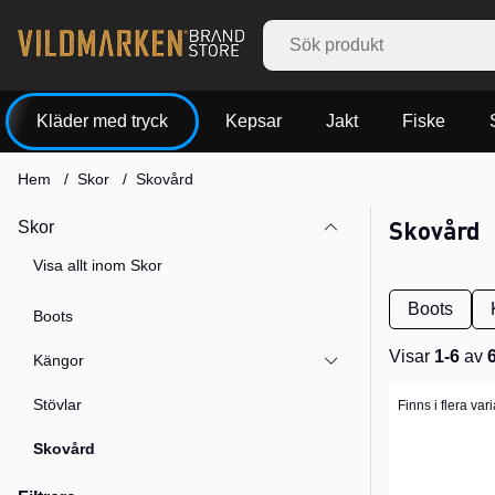
Kläder med tryck
Kepsar
Jakt
Fiske
Hem
Skor
Skovård
Skovård
Skor
Visa allt inom Skor
Boots
Boots
Visar
1-6
av
Kängor
Produkter
Stövlar
Finns i flera var
Skovård