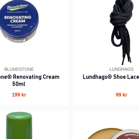
BLUNDSTONE
LUNDHAGS
one® Renovating Cream
Lundhags® Shoe Lac
50ml
199 kr
99 kr