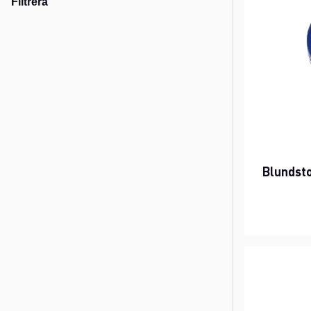
Filtrera
Blundst