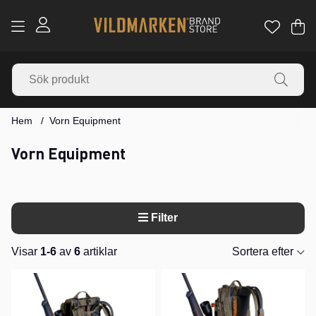
Va
Ant
.
Hem
Vorn Equipment
Vorn Equipment
Filter
Visar
1-6
av
6
artiklar
Sortera efter
Produkter