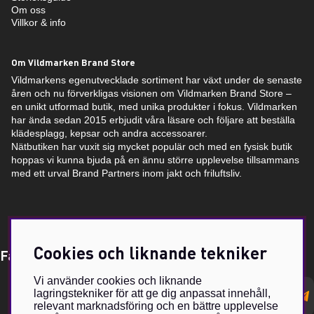
Om oss
Villkor & info
Om Vildmarken Brand Store
Vildmarkens egenutvecklade sortiment har växt under de senaste
åren och nu förverkligas visionen om Vildmarken Brand Store –
en unikt utformad butik, med unika produkter i fokus. Vildmarken
har ända sedan 2015 erbjudit våra läsare och följare att beställa
klädesplagg, kepsar och andra accessoarer.
Nätbutiken har vuxit sig mycket populär och med en fysisk butik
hoppas vi kunna bjuda på en ännu större upplevelse tillsammans
med ett urval Brand Partners inom jakt och friluftsliv.
Cookies och liknande tekniker
Få Magasin Vildmarken direkt till din e-post!*
Vi använder cookies och liknande
E-
lagringstekniker för att ge dig anpassat innehåll,
postadress
relevant marknadsföring och en bättre upplevelse