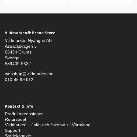
Vildmarken® Brand Store
Vildmarken Nyängen AB
Åsbäcksvägen 3
66434 Grums
Sverige
559409-9532
webshop@vildmarken.se
010-45 99 012
Kontakt & info
Produktrecensioner
Retursedel
Vildmarken – Jakt- och fiskebutik i Värmland
Support
Storleksguide