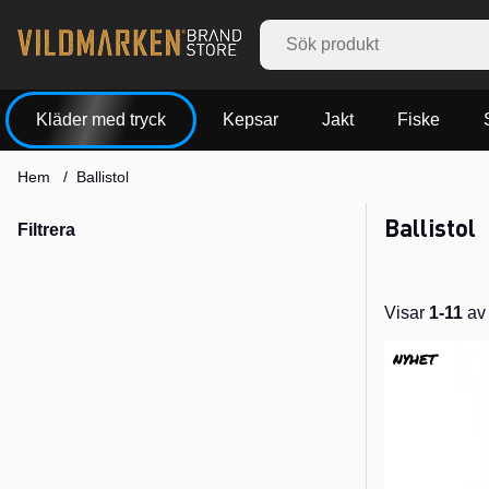
Kläder med tryck
Kepsar
Jakt
Fiske
Hem
Ballistol
Ballistol
Filtrera
Visar
1-11
a
Produkter
NYHET