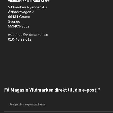
Vildmarken® Brand Store
Vildmarken Nyängen AB
Åsbäcksvägen 3
66434 Grums
Sverige
559409-9532
webshop@vildmarken.se
010-45 99 012
Få Magasin Vildmarken direkt till din e-post!*
E-
postadress