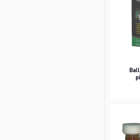
Ball
p