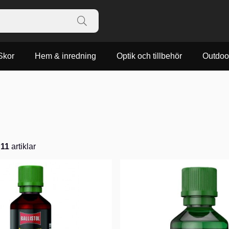
Skor
Hem & inredning
Optik och tillbehör
Outdoo
v
11
artiklar