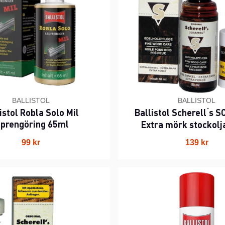
BALLISTOL
BALLISTOL
istol Robla Solo Mil
Ballistol Scherell ́s
iprengöring 65ml
Extra mörk stockolj
99 kr
139 kr