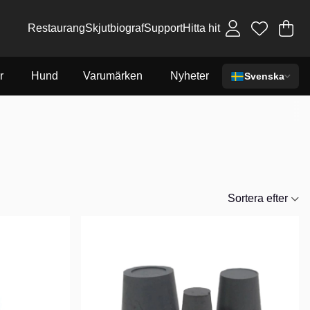
Restaurang
Skjutbiograf
Support
Hitta hit
Va
An
.
r
Hund
Varumärken
Nyheter
Svenska
Sortera efter