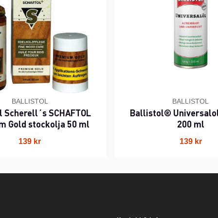
BALLISTOL
BALLISTOL
ol Scherell´s SCHAFTOL
Ballistol® Universalo
 Gold stockolja 50 ml
200 ml
139 kr
139 kr