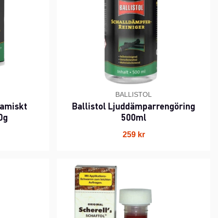
BALLISTOL
ramiskt
Ballistol Ljuddämparrengöring
0g
500ml
259 kr