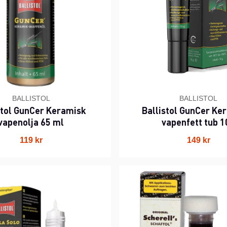
BALLISTOL
BALLISTOL
stol GunCer Keramisk
Ballistol GunCer Ke
vapenolja 65 ml
vapenfett tub 1
119 kr
149 kr