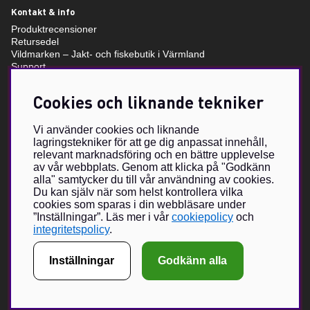
Kontakt & info
Produktrecensioner
Retursedel
Vildmarken – Jakt- och fiskebutik i Värmland
Support
Storleksguide
Om oss
Cookies och liknande tekniker
Villkor & info
Vi använder cookies och liknande
lagringstekniker för att ge dig anpassat innehåll,
Om Vildmarken Brand Store
relevant marknadsföring och en bättre upplevelse
Vildmarkens egenutvecklade sortiment har växt under de senaste
av vår webbplats. Genom att klicka på "Godkänn
åren och nu förverkligas visionen om Vildmarken Brand Store –
alla" samtycker du till vår användning av cookies.
en unikt utformad butik, med unika produkter i fokus. Vildmarken
Du kan själv när som helst kontrollera vilka
har ända sedan 2015 erbjudit våra läsare och följare att beställa
cookies som sparas i din webbläsare under
klädesplagg, kepsar och andra accessoarer.
”Inställningar”. Läs mer i vår
cookiepolicy
och
Nätbutiken har vuxit sig mycket populär och med en fysisk butik
integritetspolicy
.
hoppas vi kunna bjuda på en ännu större upplevelse tillsammans
med ett urval Brand Partners inom jakt och friluftsliv.
Inställningar
Godkänn alla