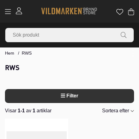
Va
Ant
.
Hem
RWS
RWS
Filter
Visar
1-1
av
1
artiklar
Sortera efter
Produkter