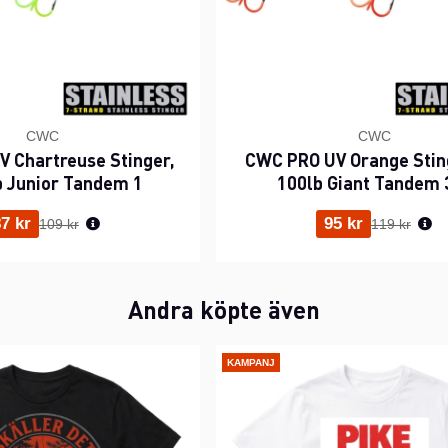
CWC
CWC
 Chartreuse Stinger,
CWC PRO UV Orange Stin
b Junior Tandem 1
100lb Giant Tandem 
Ordinarie pris:
Ordinarie p
7 kr
95 kr
109 kr
119 kr
Andra köpte även
KAMPANJ