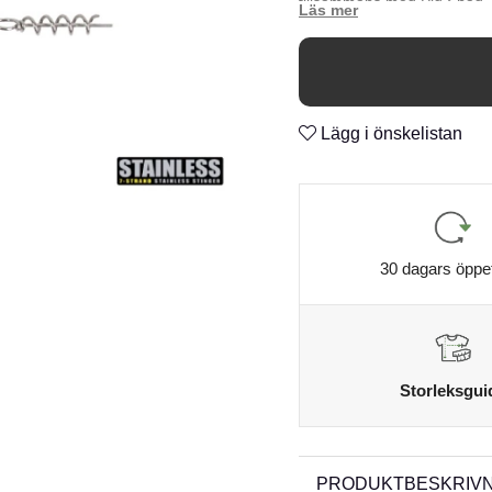
tillsammans med Pig Shad J
Lägg i önskelistan
30 dagars öppe
Storleksgui
PRODUKTBESKRIVN