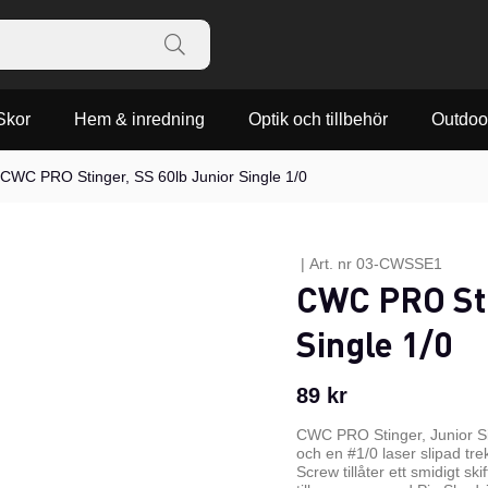
Skor
Hem & inredning
Optik och tillbehör
Outdoo
CWC PRO Stinger, SS 60lb Junior Single 1/0
|
Art. nr
03-CWSSE1
CWC PRO Sti
Single 1/0
89
kr
CWC PRO Stinger, Junior Sing
och en #1/0 laser slipad tre
Screw tillåter ett smidigt sk