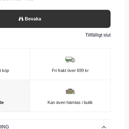
unior 20cm. 1 pcs.
Bevaka
Tillfälligt slut
t köp
Fri frakt över 699 kr
de
Kan även hämtas i butik
ING