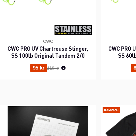
CWC
CWC PRO UV Chartreuse Stinger,
CWC PRO UV
SS 100lb Original Tandem 2/0
SS 60l
Ordinarie pris:
95 kr
8
119 kr
KAMPANJ