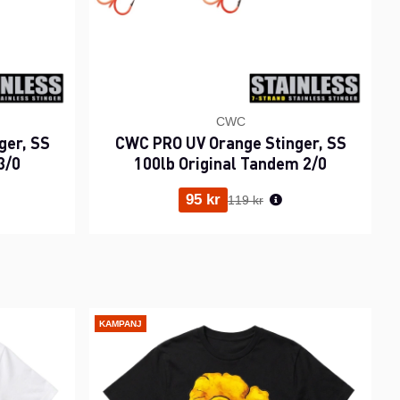
CWC
ger, SS
CWC PRO UV Orange Stinger, SS
3/0
100lb Original Tandem 2/0
ris:
Ordinarie pris:
95 kr
119 kr
KAMPANJ