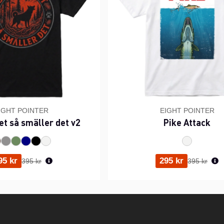
IGHT POINTER
EIGHT POINTER
et så smäller det v2
Pike Attack
Ordinarie pris:
Ordinarie p
95 kr
295 kr
395 kr
395 kr