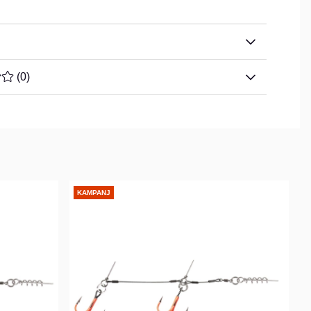
TYG 0 AV 5 ANTAL BETYG 0
(
0
)
KAMPANJ