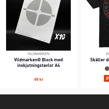
VILDMARKEN
E
Vildmarken® Block med
Skäller d
inskjutningstavlor A4
2
49 kr