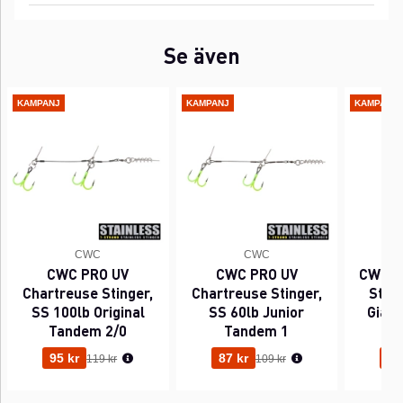
Se även
KAMPANJ
KAMPANJ
KAMPANJ
CWC
CWC
CWC PRO UV
CWC PRO UV
CWC P
Chartreuse Stinger,
Chartreuse Stinger,
Sting
SS 100lb Original
SS 60lb Junior
Gian
Tandem 2/0
Tandem 1
Ordinarie pris:
Ordinarie pris:
95 kr
87 kr
95
119 kr
109 kr