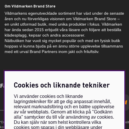
Om Vildmarken Brand Store
Vildmarkens egenutvecklade sortiment har växt under de senaste
åren och nu förverkligas visionen om Vildmarken Brand Store –
en unikt utformad butik, med unika produkter i fokus. Vildmarken
har ända sedan 2015 erbjudit våra läsare och följare att beställa
klädesplagg, kepsar och andra accessoarer.
Nätbutiken har vuxit sig mycket populär och med en fysisk butik
hoppas vi kunna bjuda på en ännu större upplevelse tillsammans
med ett urval Brand Partners inom jakt och friluftsliv.
Cookies och liknande tekniker
Få Magasin Vildmarken direkt till din e-post!*
Vi använder cookies och liknande
E-
lagringstekniker för att ge dig anpassat innehåll,
postadress
relevant marknadsföring och en bättre upplevelse
av vår webbplats. Genom att klicka på "Godkänn
alla" samtycker du till vår användning av cookies.
Du kan själv när som helst kontrollera vilka
*Du kan även få erbjudanden och nyheter från samarbetspartners. Din prenumeration är helt
cookies som sparas i din webbläsare under
kostnadsfri och kan avslutas när som helst.