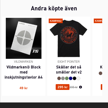
Andra köpte även
KAMPANJ
KAMPANJ
VILDMARKEN
EIGHT POINTER
EI
Vildmarken® Block
Skäller det så
Kant
med
smäller det v2
inskjutningstavlor A4
Ordinarie pris:
295 kr
295
395 kr
49 kr