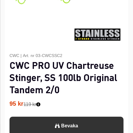
CWC
|
Art. nr
03-CWCSSC2
CWC PRO UV Chartreuse
Stinger, SS 100lb Original
Tandem 2/0
95
kr
119 kr
Bevaka