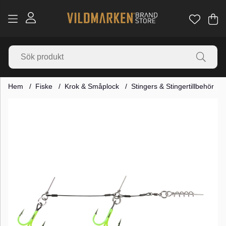
Va
Ant
.
Hem
Fiske
Krok & Småplock
Stingers & Stingertillbehör
Produktbilder