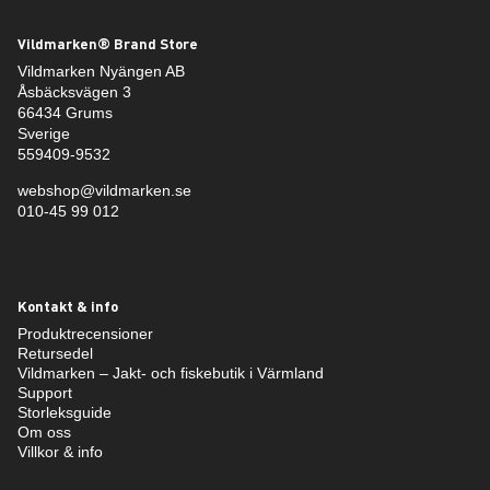
Vildmarken® Brand Store
Vildmarken Nyängen AB
Åsbäcksvägen 3
66434 Grums
Sverige
559409-9532
webshop@vildmarken.se
010-45 99 012
Kontakt & info
Produktrecensioner
Retursedel
Vildmarken – Jakt- och fiskebutik i Värmland
Support
Storleksguide
Om oss
Villkor & info