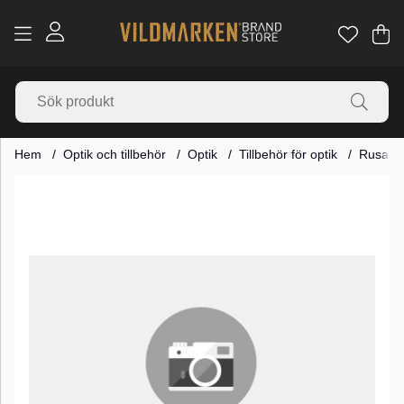
Va
Ant
.
Hem
Optik och tillbehör
Optik
Tillbehör för optik
Rusan m
Produktbilder