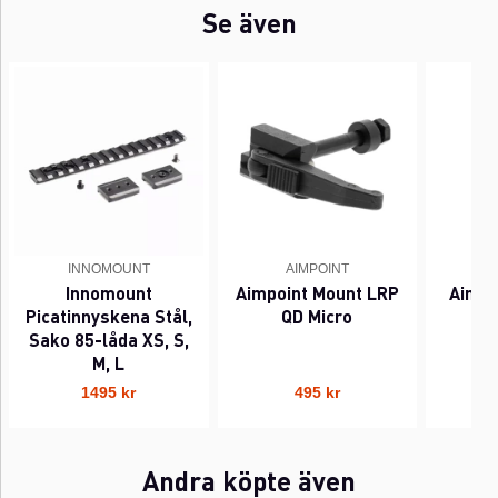
Se även
INNOMOUNT
AIMPOINT
Innomount
Aimpoint Mount LRP
Aimpo
Picatinnyskena Stål,
QD Micro
Sako 85-låda XS, S,
M, L
1495 kr
495 kr
Andra köpte även