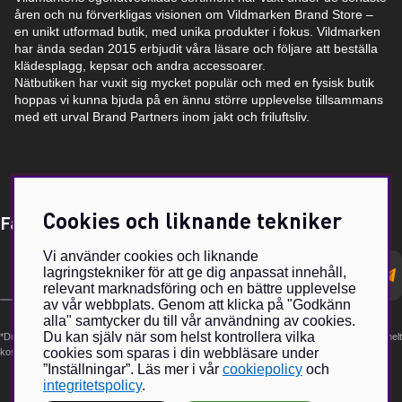
åren och nu förverkligas visionen om Vildmarken Brand Store –
en unikt utformad butik, med unika produkter i fokus. Vildmarken
har ända sedan 2015 erbjudit våra läsare och följare att beställa
klädesplagg, kepsar och andra accessoarer.
Nätbutiken har vuxit sig mycket populär och med en fysisk butik
hoppas vi kunna bjuda på en ännu större upplevelse tillsammans
med ett urval Brand Partners inom jakt och friluftsliv.
Cookies och liknande tekniker
Få Magasin Vildmarken direkt till din e-post!*
Vi använder cookies och liknande
E-
lagringstekniker för att ge dig anpassat innehåll,
postadress
relevant marknadsföring och en bättre upplevelse
av vår webbplats. Genom att klicka på "Godkänn
alla" samtycker du till vår användning av cookies.
Du kan själv när som helst kontrollera vilka
*Du kan även få erbjudanden och nyheter från samarbetspartners. Din prenumeration är helt
cookies som sparas i din webbläsare under
kostnadsfri och kan avslutas när som helst.
”Inställningar”. Läs mer i vår
cookiepolicy
och
integritetspolicy
.