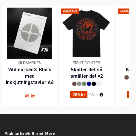
KAMPANJ
KAMPANJ
VILDMARKEN
EIGHT POINTER
EI
Vildmarken® Block
Skäller det så
Kant
med
smäller det v2
inskjutningstavlor A4
Ordinarie pris:
295 kr
295
395 kr
49 kr
Vildmarken® Brand Store