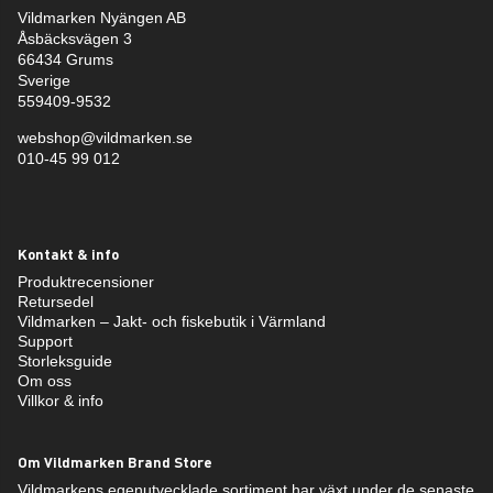
Vildmarken Nyängen AB
Åsbäcksvägen 3
66434 Grums
Sverige
559409-9532
webshop@vildmarken.se
010-45 99 012
Kontakt & info
Produktrecensioner
Retursedel
Vildmarken – Jakt- och fiskebutik i Värmland
Support
Storleksguide
Om oss
Villkor & info
Om Vildmarken Brand Store
Vildmarkens egenutvecklade sortiment har växt under de senaste