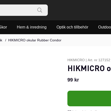
Skor
Hem & inredning
Optik och tillbehör
Outdoo
ik
HIKMICRO okular Rubber Condor
HIKMICRO
|
Art. nr
127152
HIKMICRO o
99
kr