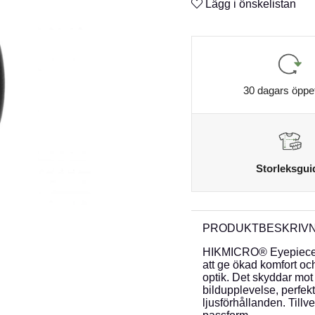
Lägg i önskelistan
30 dagars öppe
Storleksgui
PRODUKTBESKRIVN
HIKMICRO® Eyepiece R
att ge ökad komfort oc
optik. Det skyddar mot 
bildupplevelse, perfekt
ljusförhållanden. Tillve