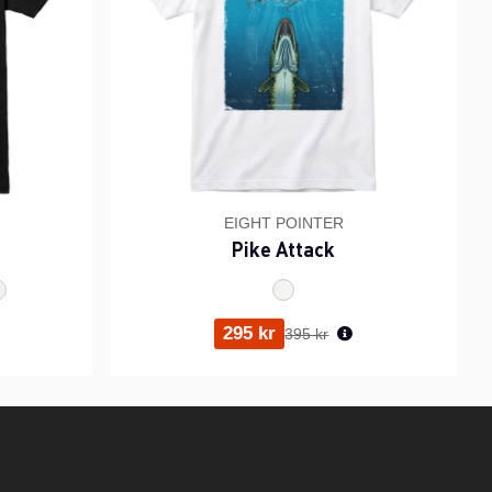
EIGHT POINTER
Pike Attack
ris:
Ordinarie pris:
295 kr
395 kr