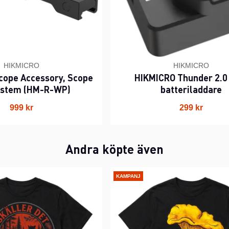
HIKMICRO
HIKMICRO
cope Accessory, Scope
HIKMICRO Thunder 2.0 
system (HM-R-WP)
batteriladdare
999 kr
299 kr
Andra köpte även
KAMPANJ