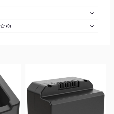
TYG 0 AV 5 ANTAL BETYG 0
(
0
)