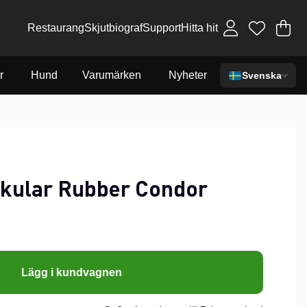
Restaurang
Skjutbiograf
Support
Hitta hit
Va
An
.
r
Hund
Varumärken
Nyheter
Svenska
kular Rubber Condor
Lägg i kundvagnen