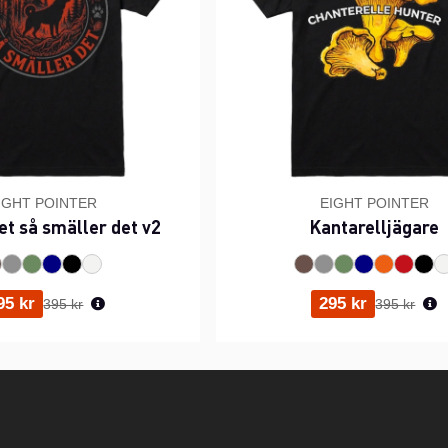
IGHT POINTER
EIGHT POINTER
et så smäller det v2
Kantarelljägare
Ordinarie pris:
Ordinarie p
95 kr
295 kr
395 kr
395 kr