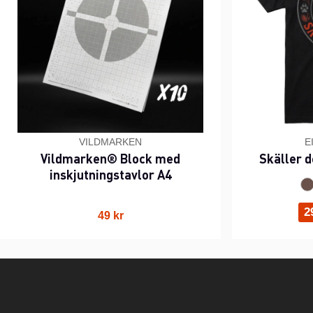
VILDMARKEN
E
Vildmarken® Block med
Skäller d
inskjutningstavlor A4
2
49 kr