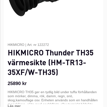
HIKMICRO
|
Art. nr
122272
HIKMICRO Thunder TH35
värmesikte (HM-TR13-
35XF/W-TH35)
25890
kr
HIKMICRO TH35 ger en tydlig bild under tuffa förhållanden
som mörker, dimma, rök, damm, regn, snö,
skog,kamouflage osv. Enheten används som en handhållen
monokikare, sikte med snabbfäste eller termiskt bildsikte.