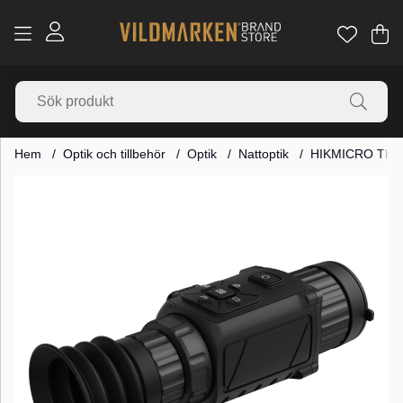
Va
Ant
.
Hem
Optik och tillbehör
Optik
Nattoptik
HIKMICRO Thun
Produktbilder