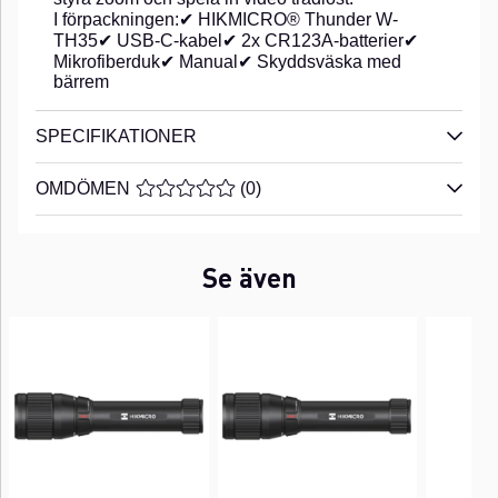
I förpackningen:✔ HIKMICRO® Thunder W-
TH35✔ USB-C-kabel✔ 2x CR123A-batterier✔
Mikrofiberduk✔ Manual✔ Skyddsväska med
bärrem
SPECIFIKATIONER
OMDÖMEN
MEDELBETYG 0 AV 5 ANTAL BETYG 0
(
0
)
Se även