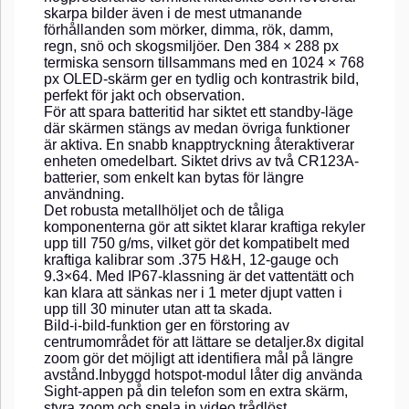
skarpa bilder även i de mest utmanande
förhållanden som mörker, dimma, rök, damm,
regn, snö och skogsmiljöer. Den 384 × 288 px
termiska sensorn tillsammans med en 1024 × 768
px OLED-skärm ger en tydlig och kontrastrik bild,
perfekt för jakt och observation.
För att spara batteritid har siktet ett standby-läge
där skärmen stängs av medan övriga funktioner
är aktiva. En snabb knapptryckning återaktiverar
enheten omedelbart. Siktet drivs av två CR123A-
batterier, som enkelt kan bytas för längre
användning.
Det robusta metallhöljet och de tåliga
komponenterna gör att siktet klarar kraftiga rekyler
upp till 750 g/ms, vilket gör det kompatibelt med
kraftiga kalibrar som .375 H&H, 12-gauge och
9.3×64. Med IP67-klassning är det vattentätt och
kan klara att sänkas ner i 1 meter djupt vatten i
upp till 30 minuter utan att ta skada.
Bild-i-bild-funktion ger en förstoring av
centrumområdet för att lättare se detaljer.8x digital
zoom gör det möjligt att identifiera mål på längre
avstånd.Inbyggd hotspot-modul låter dig använda
Sight-appen på din telefon som en extra skärm,
styra zoom och spela in video trådlöst.