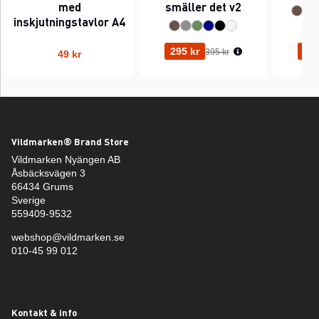
med
smäller det v2
inskjutningstavlor A4
Ordinarie pris:
295 kr
295
395 kr
49 kr
Vildmarken® Brand Store
Vildmarken Nyängen AB
Åsbäcksvägen 3
66434 Grums
Sverige
559409-9532
webshop@vildmarken.se
010-45 99 012
Kontakt & info