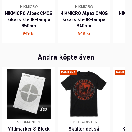
HIKMICRO
HIKMICRO
HIKMICRO Alpex CMOS
HIKMICRO Alpex CMOS
HIKMI
kikarsikte IR-lampa
kikarsikte IR-lampa
la
850nm
940nm
949 kr
949 kr
Andra köpte även
KAMPANJ
KAMPANJ
VILDMARKEN
EIGHT POINTER
EI
Vildmarken® Block
Skäller det så
Kant