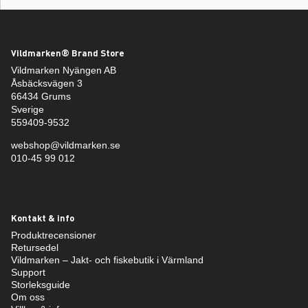
Vildmarken® Brand Store
Vildmarken Nyängen AB
Åsbäcksvägen 3
66434 Grums
Sverige
559409-9532
webshop@vildmarken.se
010-45 99 012
Kontakt & info
Produktrecensioner
Retursedel
Vildmarken – Jakt- och fiskebutik i Värmland
Support
Storleksguide
Om oss