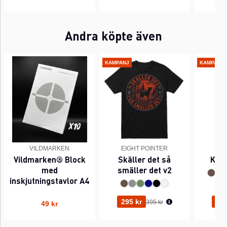
Andra köpte även
KAMPANJ
KAMPANJ
VILDMARKEN
EIGHT POINTER
EI
Vildmarken® Block
Skäller det så
Kant
med
smäller det v2
inskjutningstavlor A4
Ordinarie pris:
295 kr
295
395 kr
49 kr