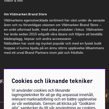
Villkor & info
Om Vildmarken Brand Store
Vildmarkens egenutvecklade sortiment har växt under de senaste
åren och nu förverkligas visionen om Vildmarken Brand Store –
en unikt utformad butik, med unika produkter i fokus. Vildmarken
har ända sedan 2015 erbjudit våra läsare och följare att beställa
klädesplagg, kepsar och andra accessoarer.
Nätbutiken har vuxit sig mycket populär och med en fysisk butik
hoppas vi kunna bjuda på en ännu större upplevelse tillsammans
med ett urval Brand Partners inom jakt och friluftsliv.
Cookies och liknande tekniker
Få Magasin Vildmarken direkt till din e-post!*
Vi använder cookies och liknande
E-
lagringstekniker för att ge dig anpassat innehåll,
postadress
relevant marknadsföring och en bättre upplevelse
av vår webbplats. Genom att klicka på "Godkänn
alla" samtycker du till vår användning av cookies.