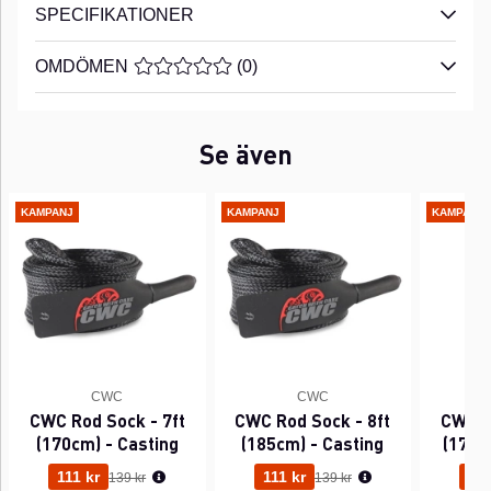
SPECIFIKATIONER
OMDÖMEN
MEDELBETYG 0 AV 5 ANTAL BETYG 0
(
0
)
Se även
KAMPANJ
KAMPANJ
KAMPANJ
CWC
CWC
CWC Rod Sock - 7ft
CWC Rod Sock - 8ft
CWC R
(170cm) - Casting
(185cm) - Casting
(170c
Ordinarie pris:
Ordinarie pris:
111 kr
111 kr
111
139 kr
139 kr