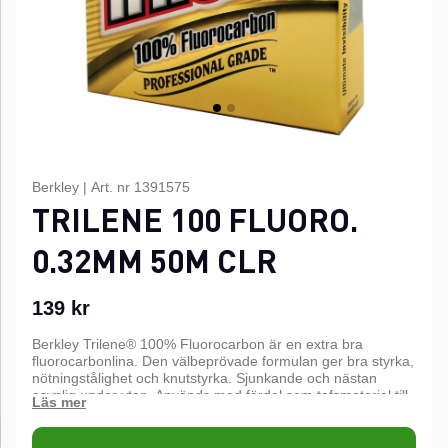
Berkley
|
Art. nr
1391575
TRILENE 100 FLUORO.
0.32MM 50M CLR
139
kr
Berkley Trilene® 100% Fluorocarbon är en extra bra
fluorocarbonlina. Den välbeprövade formulan ger bra styrka,
nötningstålighet och knutstyrka. Sjunkande och nästan
osynlig under ytan. Används med fördel som tafsmaterial till
abborrfiske men kan även användas som huvudlina.