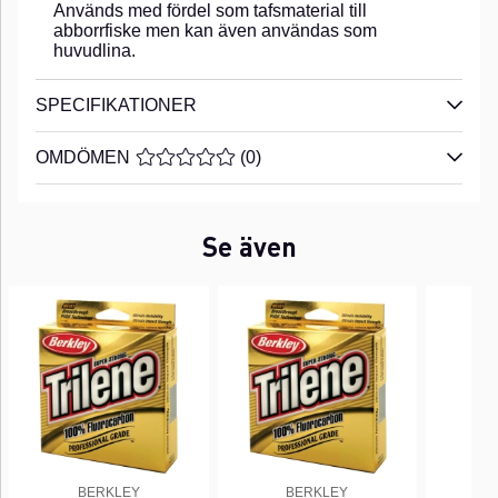
Används med fördel som tafsmaterial till
abborrfiske men kan även användas som
huvudlina.
SPECIFIKATIONER
OMDÖMEN
MEDELBETYG 0 AV 5 ANTAL BETYG 0
(
0
)
Se även
BERKLEY
BERKLEY