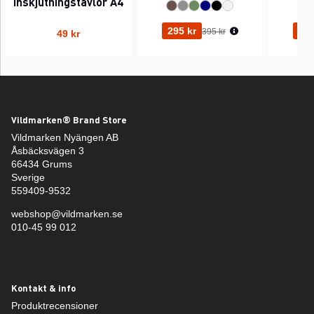
inskjutningstavlor A4
Ordinarie pris:
295 kr
295
395 kr
49 kr
Vildmarken® Brand Store
Vildmarken Nyängen AB
Åsbäcksvägen 3
66434 Grums
Sverige
559409-9532
webshop@vildmarken.se
010-45 99 012
Kontakt & info
Produktrecensioner