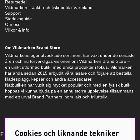
Retursedel
Vildmarken – Jakt- och fiskebutik i Värmland
Support
Storleksguide
Om oss
Villkor & info
Om Vildmarken Brand Store
Vildmarkens egenutvecklade sortiment har växt under de senaste
åren och nu förverkligas visionen om Vildmarken Brand Store –
en unikt utformad butik, med unika produkter i fokus. Vildmarken
har ända sedan 2015 erbjudit våra läsare och följare att beställa
klädesplagg, kepsar och andra accessoarer.
Nätbutiken har vuxit sig mycket populär och med en fysisk butik
hoppas vi kunna bjuda på en ännu större upplevelse tillsammans
med ett urval Brand Partners inom jakt och friluftsliv.
Cookies och liknande tekniker
Få Magasin Vildmarken direkt till din e-post!*