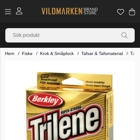
Va
Ant
.
Hem
Fiske
Krok & Småplock
Tafsar & Tafsmaterial
Tafs
Produktbilder