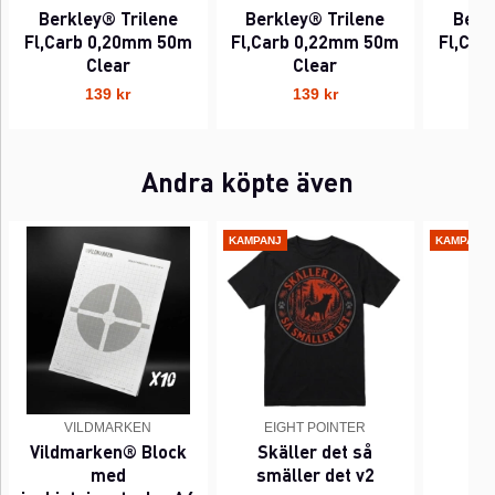
Berkley® Trilene
Berkley® Trilene
Berk
Fl,Carb 0,20mm 50m
Fl,Carb 0,22mm 50m
Fl,Car
Clear
Clear
139 kr
139 kr
Andra köpte även
KAMPANJ
KAMPANJ
VILDMARKEN
EIGHT POINTER
EI
Vildmarken® Block
Skäller det så
Pi
med
smäller det v2