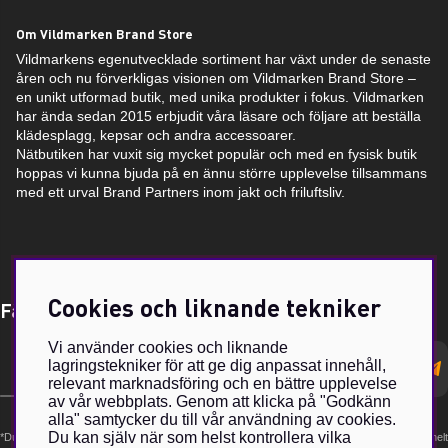
Om Vildmarken Brand Store
Vildmarkens egenutvecklade sortiment har växt under de senaste
åren och nu förverkligas visionen om Vildmarken Brand Store –
en unikt utformad butik, med unika produkter i fokus. Vildmarken
har ända sedan 2015 erbjudit våra läsare och följare att beställa
klädesplagg, kepsar och andra accessoarer.
Nätbutiken har vuxit sig mycket populär och med en fysisk butik
hoppas vi kunna bjuda på en ännu större upplevelse tillsammans
med ett urval Brand Partners inom jakt och friluftsliv.
Cookies och liknande tekniker
Få Magasin Vildmarken direkt till din e-post!*
Vi använder cookies och liknande
E-
lagringstekniker för att ge dig anpassat innehåll,
postadress
relevant marknadsföring och en bättre upplevelse
av vår webbplats. Genom att klicka på "Godkänn
alla" samtycker du till vår användning av cookies.
Du kan själv när som helst kontrollera vilka
*Du kan även få erbjudanden och nyheter från samarbetspartners. Din prenumeration är helt