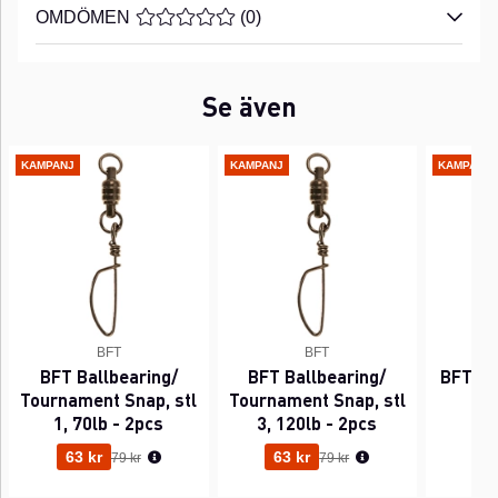
OMDÖMEN
MEDELBETYG 0 AV 5 ANTAL BETYG 0
(
0
)
Se även
KAMPANJ
KAMPANJ
KAMPANJ
BFT
BFT
BFT Ballbearing/
BFT Ballbearing/
BFT Cr
Tournament Snap, stl
Tournament Snap, stl
Pi
1, 70lb - 2pcs
3, 120lb - 2pcs
Ordinarie pris:
Ordinarie pris:
63 kr
63 kr
39
79 kr
79 kr