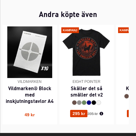
Andra köpte även
KAMPANJ
KAMPANJ
VILDMARKEN
EIGHT POINTER
EI
Vildmarken® Block
Skäller det så
Kant
med
smäller det v2
inskjutningstavlor A4
Ordinarie pris:
295 kr
295
395 kr
49 kr