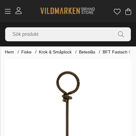
Va
Ant
.
Hem
Fiske
Krok & Småplock
Beteslås
BFT Fastach Clip,
Produktbilder