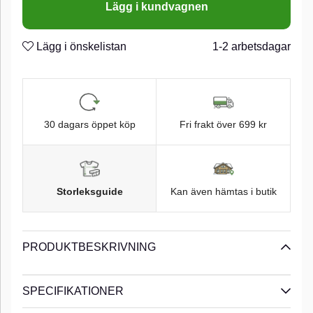
Lägg i kundvagnen
"Stringease"
n
Svart pulver lackat rostfritt stål
n
Lägg i önskelistan
1-2 arbetsdagar
30 dagars öppet köp
Fri frakt över 699 kr
Storleksguide
Kan även hämtas i butik
PRODUKTBESKRIVNING
SPECIFIKATIONER