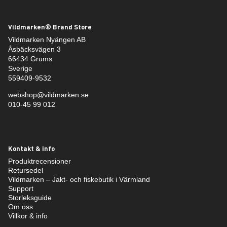
Vildmarken® Brand Store
Vildmarken Nyängen AB
Åsbäcksvägen 3
66434 Grums
Sverige
559409-9532
webshop@vildmarken.se
010-45 99 012
Kontakt & info
Produktrecensioner
Retursedel
Vildmarken – Jakt- och fiskebutik i Värmland
Support
Storleksguide
Om oss
Villkor & info