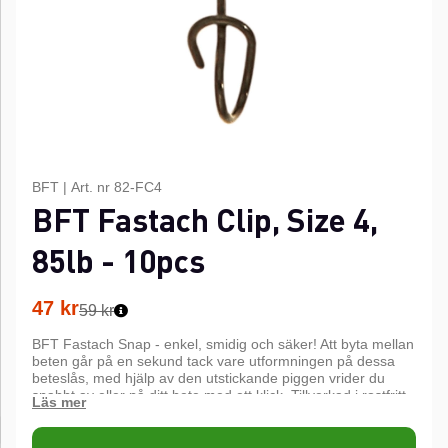
BFT
|
Art. nr
82-FC4
BFT Fastach Clip, Size 4,
85lb - 10pcs
47
kr
59 kr
BFT Fastach Snap - enkel, smidig och säker! Att byta mellan
beten går på en sekund tack vare utformningen på dessa
beteslås, med hjälp av den utstickande piggen vrider du
snabbt av eller på ditt bete med ett klick. Tillverkad i rostfritt
stål.
10 pcs.
n
n