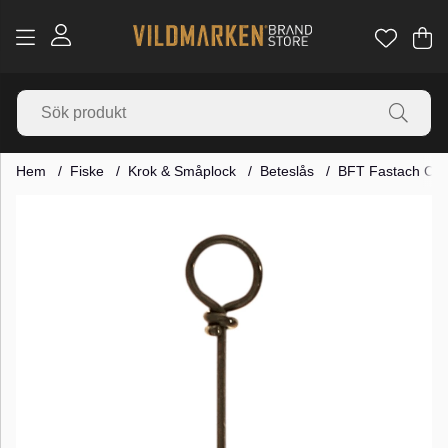
Va
Ant
.
Hem
Fiske
Krok & Småplock
Beteslås
BFT Fastach Clip,
Produktbilder