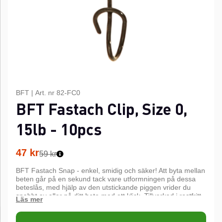
BFT
|
Art. nr
82-FC0
BFT Fastach Clip, Size 0,
15lb - 10pcs
47
kr
59 kr
BFT Fastach Snap - enkel, smidig och säker! Att byta mellan
beten går på en sekund tack vare utformningen på dessa
beteslås, med hjälp av den utstickande piggen vrider du
snabbt av eller på ditt bete med ett klick. Tillverkad i rostfritt
stål.
10 pcs.
n
n