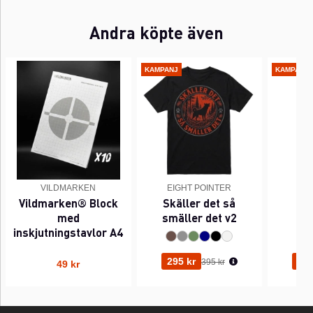
Andra köpte även
KAMPANJ
KAMPANJ
VILDMARKEN
EIGHT POINTER
EI
Vildmarken® Block
Skäller det så
Pi
med
smäller det v2
inskjutningstavlor A4
Ordinarie pris:
295 kr
295
395 kr
49 kr