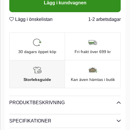
Lägg i kundvagnen
"Stringease"
n
Svart pulver lackat rostfritt stål
n
Lägg i önskelistan
1-2 arbetsdagar
30 dagars öppet köp
Fri frakt över 699 kr
Storleksguide
Kan även hämtas i butik
PRODUKTBESKRIVNING
SPECIFIKATIONER