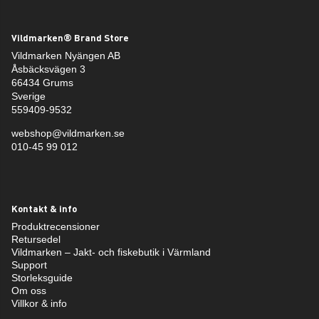
Vildmarken® Brand Store
Vildmarken Nyängen AB
Åsbäcksvägen 3
66434 Grums
Sverige
559409-9532
webshop@vildmarken.se
010-45 99 012
Kontakt & info
Produktrecensioner
Retursedel
Vildmarken – Jakt- och fiskebutik i Värmland
Support
Storleksguide
Om oss
Villkor & info