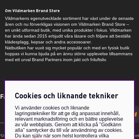
Om Vildmarken Brand Store
Vildmarkens egenutvecklade sortiment har växt under de senaste
åren och nu förverkligas visionen om Vildmarken Brand Store –
en unikt utformad butik, med unika produkter i fokus. Vildmarken
har ända sedan 2015 erbjudit våra läsare och följare att beställa
klädesplagg, kepsar och andra accessoarer.
Nätbutiken har vuxit sig mycket populär och med en fysisk butik
hoppas vi kunna bjuda på en ännu större upplevelse tillsammans
med ett urval Brand Partners inom jakt och friluftsliv.
Cookies och liknande tekniker
Få Magasin Vildmarken direkt till din e-post!*
Vi använder cookies och liknande
E-
lagringstekniker för att ge dig anpassat innehåll,
postadress
relevant marknadsföring och en bättre upplevelse
av vår webbplats. Genom att klicka på "Godkänn
alla" samtycker du till vår användning av cookies.
Du kan själv när som helst kontrollera vilka
*Du kan även få erbjudanden och nyheter från samarbetspartners. Din prenumeration är helt