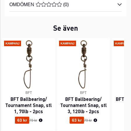
OMDÖMEN
MEDELBETYG 0 AV 5 ANTAL BETYG 0
(
0
)
Se även
KAMPANJ
KAMPANJ
KAMPANJ
BFT
BFT
BFT Ballbearing/
BFT Ballbearing/
BFT Cr
Tournament Snap, stl
Tournament Snap, stl
Pi
1, 70lb - 2pcs
3, 120lb - 2pcs
Ordinarie pris:
Ordinarie pris:
63 kr
63 kr
39
79 kr
79 kr