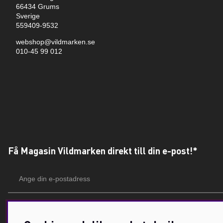
66434 Grums
Sverige
559409-9532
webshop@vildmarken.se
010-45 99 012
Få Magasin Vildmarken direkt till din e-post!*
E-
postadress
*Du kan även få erbjudanden och nyheter från samarbetspartners. Din prenumeration är h