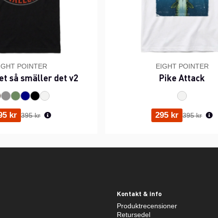
IGHT POINTER
EIGHT POINTER
et så smäller det v2
Pike Attack
Ordinarie pris:
Ordinarie p
95 kr
295 kr
395 kr
395 kr
Kontakt & info
Produktrecensioner
Retursedel