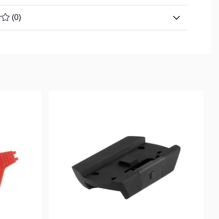
TYG 0 AV 5 ANTAL BETYG 0
(
0
)