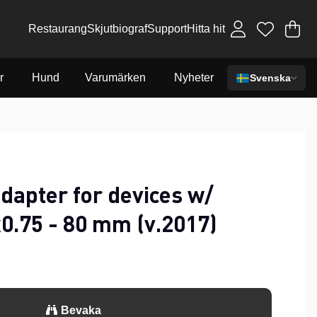
Restaurang
Skjutbiograf
Support
Hitta hit
Va
An
.
r
Hund
Varumärken
Nyheter
Svenska
dapter for devices w/
0.75 - 80 mm (v.2017)
Bevaka