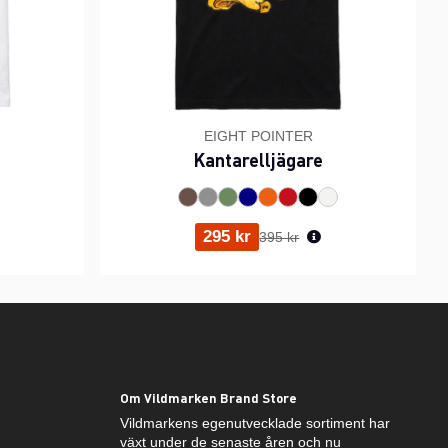
EIGHT POINTER
Kantarelljägare
ris:
Ordinarie pris:
295 kr
395 kr
Om Vildmarken Brand Store
Vildmarkens egenutvecklade sortiment har
växt under de senaste åren och nu