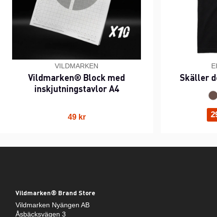
VILDMARKEN
E
Vildmarken® Block med
Skäller d
inskjutningstavlor A4
2
49 kr
Vildmarken® Brand Store
Vildmarken Nyängen AB
Åsbäcksvägen 3