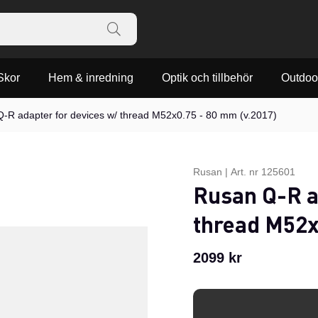
Skor
Hem & inredning
Optik och tillbehör
Outdoo
-R adapter for devices w/ thread M52x0.75 - 80 mm (v.2017)
Rusan
|
Art. nr
125601
Rusan Q-R a
thread M52x
2099
kr