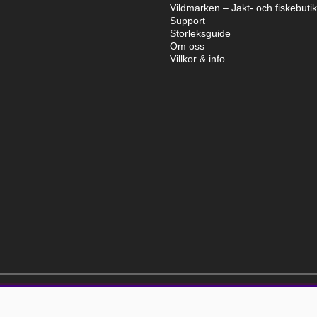
Vildmarken – Jakt- och fiskebuti
Support
Storleksguide
Om oss
Villkor & info
elt kostnadsfri och kan avslutas när som helst.