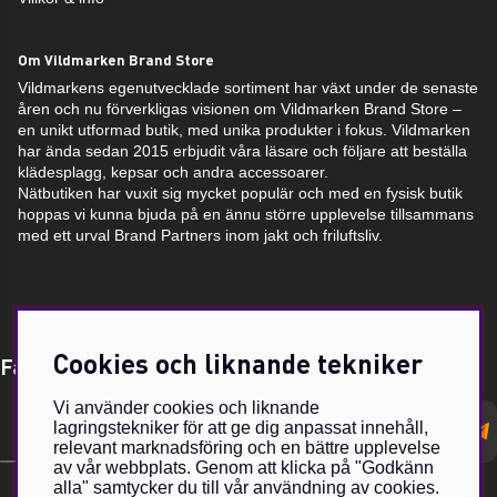
Om Vildmarken Brand Store
Vildmarkens egenutvecklade sortiment har växt under de senaste
åren och nu förverkligas visionen om Vildmarken Brand Store –
en unikt utformad butik, med unika produkter i fokus. Vildmarken
har ända sedan 2015 erbjudit våra läsare och följare att beställa
klädesplagg, kepsar och andra accessoarer.
Nätbutiken har vuxit sig mycket populär och med en fysisk butik
hoppas vi kunna bjuda på en ännu större upplevelse tillsammans
med ett urval Brand Partners inom jakt och friluftsliv.
Cookies och liknande tekniker
Få Magasin Vildmarken direkt till din e-post!*
Vi använder cookies och liknande
E-
lagringstekniker för att ge dig anpassat innehåll,
postadress
relevant marknadsföring och en bättre upplevelse
av vår webbplats. Genom att klicka på "Godkänn
alla" samtycker du till vår användning av cookies.