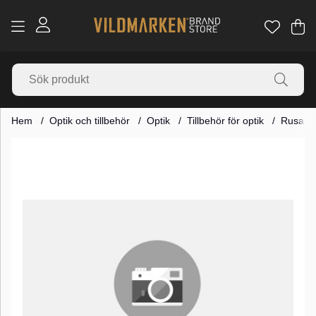
Va
Ant
.
Hem
Optik och tillbehör
Optik
Tillbehör för optik
Rusan Q
Produktbilder