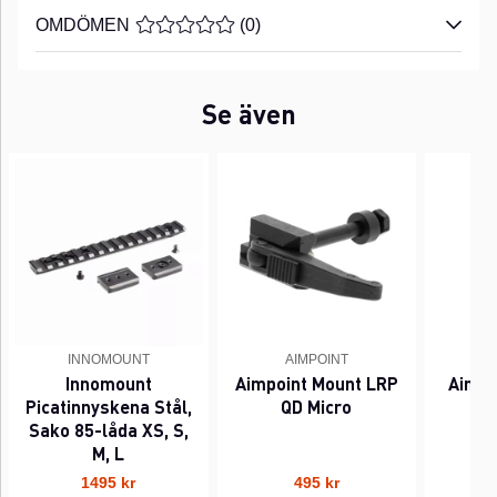
OMDÖMEN
MEDELBETYG 0 AV 5 ANTAL BETYG 0
(
0
)
Se även
INNOMOUNT
AIMPOINT
Innomount
Aimpoint Mount LRP
Aimpo
Picatinnyskena Stål,
QD Micro
Sako 85-låda XS, S,
M, L
1495 kr
495 kr