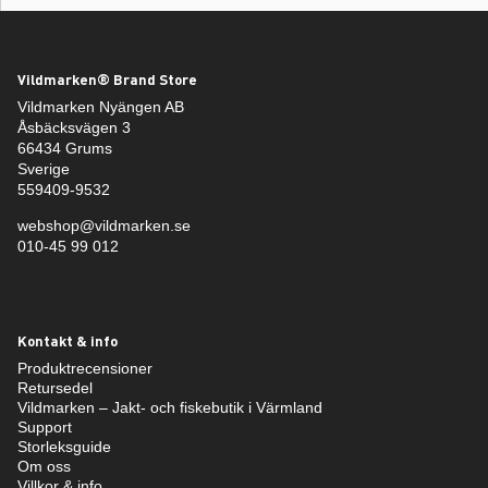
Vildmarken® Brand Store
Vildmarken Nyängen AB
Åsbäcksvägen 3
66434 Grums
Sverige
559409-9532
webshop@vildmarken.se
010-45 99 012
Kontakt & info
Produktrecensioner
Retursedel
Vildmarken – Jakt- och fiskebutik i Värmland
Support
Storleksguide
Om oss
Villkor & info