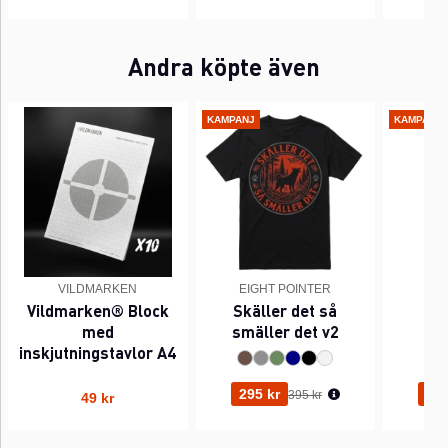
Andra köpte även
KAMPANJ
KAMPANJ
VILDMARKEN
EIGHT POINTER
EI
Vildmarken® Block
Skäller det så
Pi
med
smäller det v2
inskjutningstavlor A4
Ordinarie pris:
295 kr
295
395 kr
49 kr