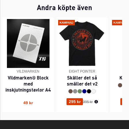
Andra köpte även
KAMPANJ
KAMPANJ
VILDMARKEN
EIGHT POINTER
EI
Vildmarken® Block
Skäller det så
Kant
med
smäller det v2
inskjutningstavlor A4
Ordinarie pris:
295 kr
295
395 kr
49 kr