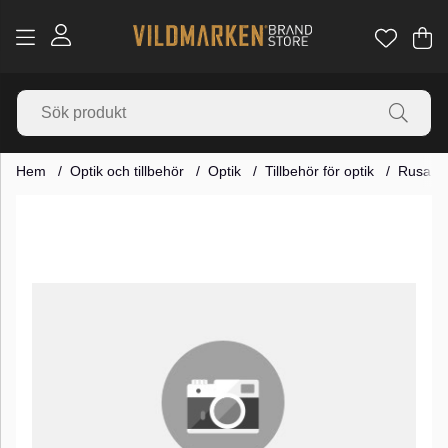
Va
Ant
.
Hem
Optik och tillbehör
Optik
Tillbehör för optik
Rusan Q
Produktbilder