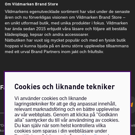
Om Vildmarken Brand Store
Vildmarkens egenutvecklade sortiment har växt under de senaste
åren och nu förverkligas visionen om Vildmarken Brand Store –
en unikt utformad butik, med unika produkter i fokus. Vildmarken
har ända sedan 2015 erbjudit våra läsare och följare att beställa
klädesplagg, kepsar och andra accessoarer.
Nätbutiken har vuxit sig mycket populär och med en fysisk butik
hoppas vi kunna bjuda på en ännu större upplevelse tillsammans
med ett urval Brand Partners inom jakt och friluftsliv.
Cookies och liknande tekniker
Få Magasin Vildmarken direkt till din e-post!*
Vi använder cookies och liknande
E-
lagringstekniker för att ge dig anpassat innehåll,
postadress
relevant marknadsföring och en bättre upplevelse
av vår webbplats. Genom att klicka på "Godkänn
alla" samtycker du till vår användning av cookies.
Du kan själv när som helst kontrollera vilka
*Du kan även få erbjudanden och nyheter från samarbetspartners. Din prenumeration är helt
cookies som sparas i din webbläsare under
kostnadsfri och kan avslutas när som helst.