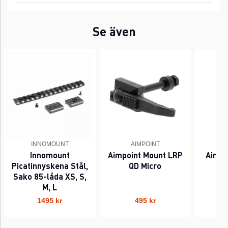
Se även
INNOMOUNT
AIMPOINT
Innomount
Aimpoint Mount LRP
Aimpo
Picatinnyskena Stål,
QD Micro
Sako 85-låda XS, S,
M, L
1495 kr
495 kr