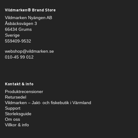
Vildmarken® Brand Store
Vildmarken Nyängen AB
Åsbäcksvägen 3
66434 Grums
Sverige
559409-9532
webshop@vildmarken.se
010-45 99 012
Kontakt & info
Produktrecensioner
Retursedel
Vildmarken – Jakt- och fiskebutik i Värmland
Support
Storleksguide
Om oss
Villkor & info