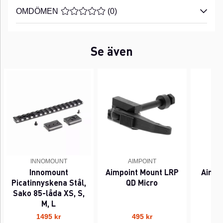
OMDÖMEN
MEDELBETYG 0 AV 5 ANTAL BETYG 0
(
0
)
Se även
INNOMOUNT
AIMPOINT
Innomount
Aimpoint Mount LRP
Aimpo
Picatinnyskena Stål,
QD Micro
Sako 85-låda XS, S,
M, L
1495 kr
495 kr