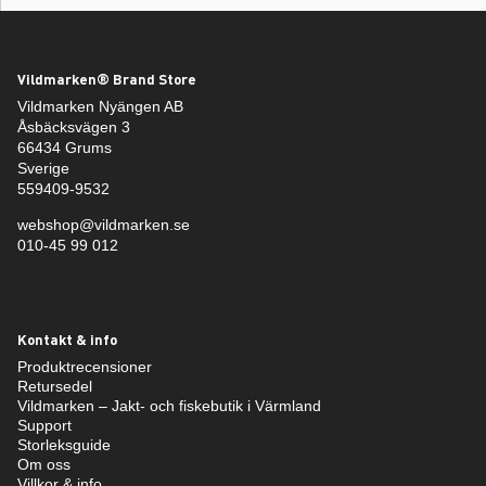
Vildmarken® Brand Store
Vildmarken Nyängen AB
Åsbäcksvägen 3
66434 Grums
Sverige
559409-9532
webshop@vildmarken.se
010-45 99 012
Kontakt & info
Produktrecensioner
Retursedel
Vildmarken – Jakt- och fiskebutik i Värmland
Support
Storleksguide
Om oss
Villkor & info