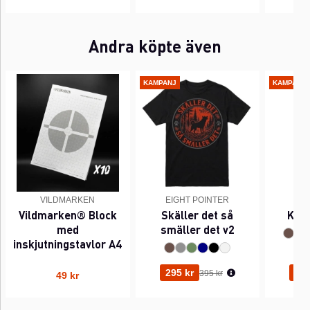
Andra köpte även
KAMPANJ
KAMPANJ
VILDMARKEN
EIGHT POINTER
EI
Vildmarken® Block
Skäller det så
Kant
med
smäller det v2
inskjutningstavlor A4
Ordinarie pris:
295 kr
295
395 kr
49 kr