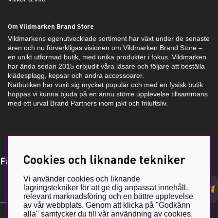
Om Vildmarken Brand Store
Vildmarkens egenutvecklade sortiment har växt under de senaste
åren och nu förverkligas visionen om Vildmarken Brand Store –
en unikt utformad butik, med unika produkter i fokus. Vildmarken
har ända sedan 2015 erbjudit våra läsare och följare att beställa
klädesplagg, kepsar och andra accessoarer.
Nätbutiken har vuxit sig mycket populär och med en fysisk butik
hoppas vi kunna bjuda på en ännu större upplevelse tillsammans
med ett urval Brand Partners inom jakt och friluftsliv.
Cookies och liknande tekniker
Få Magasin Vildmarken direkt till din e-post!*
Vi använder cookies och liknande
E-
lagringstekniker för att ge dig anpassat innehåll,
postadress
relevant marknadsföring och en bättre upplevelse
av vår webbplats. Genom att klicka på "Godkänn
alla" samtycker du till vår användning av cookies.