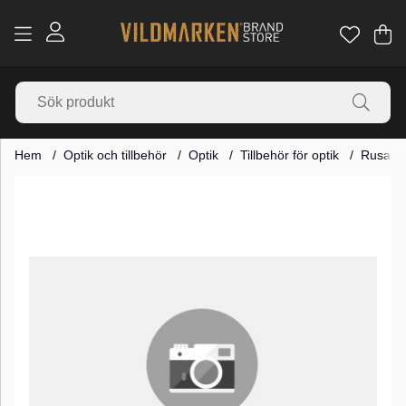
Va
Ant
.
Hem
Optik och tillbehör
Optik
Tillbehör för optik
Rusan Q
Produktbilder