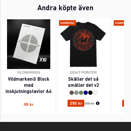
Andra köpte även
KAMPANJ
KAMPANJ
VILDMARKEN
EIGHT POINTER
EI
Vildmarken® Block
Skäller det så
Pi
med
smäller det v2
inskjutningstavlor A4
Ordinarie pris:
295 kr
295
395 kr
49 kr