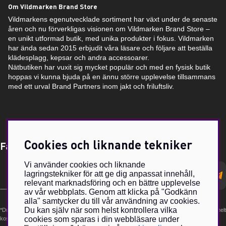
Om Vildmarken Brand Store
Vildmarkens egenutvecklade sortiment har växt under de senaste
åren och nu förverkligas visionen om Vildmarken Brand Store –
en unikt utformad butik, med unika produkter i fokus. Vildmarken
har ända sedan 2015 erbjudit våra läsare och följare att beställa
klädesplagg, kepsar och andra accessoarer.
Nätbutiken har vuxit sig mycket populär och med en fysisk butik
hoppas vi kunna bjuda på en ännu större upplevelse tillsammans
med ett urval Brand Partners inom jakt och friluftsliv.
Cookies och liknande tekniker
Få Magasin Vildmarken direkt till din e-post!*
Vi använder cookies och liknande
E-
lagringstekniker för att ge dig anpassat innehåll,
postadress
relevant marknadsföring och en bättre upplevelse
av vår webbplats. Genom att klicka på "Godkänn
alla" samtycker du till vår användning av cookies.
Du kan själv när som helst kontrollera vilka
*Du kan även få erbjudanden och nyheter från samarbetspartners. Din prenumeration är helt
cookies som sparas i din webbläsare under
kostnadsfri och kan avslutas när som helst.