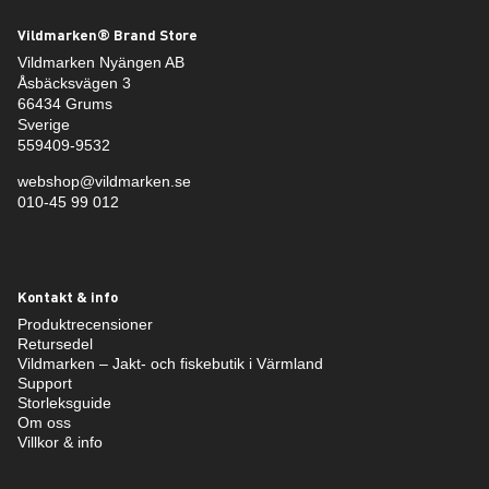
Vildmarken® Brand Store
Vildmarken Nyängen AB
Åsbäcksvägen 3
66434 Grums
Sverige
559409-9532
webshop@vildmarken.se
010-45 99 012
Kontakt & info
Produktrecensioner
Retursedel
Vildmarken – Jakt- och fiskebutik i Värmland
Support
Storleksguide
Om oss
Villkor & info