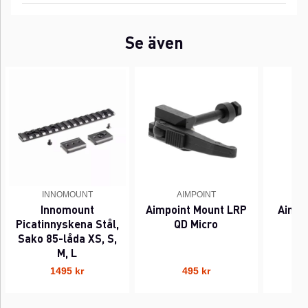
Se även
INNOMOUNT
AIMPOINT
Innomount
Aimpoint Mount LRP
Aimpo
Picatinnyskena Stål,
QD Micro
Sako 85-låda XS, S,
M, L
1495 kr
495 kr