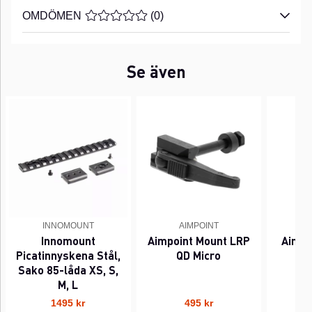
OMDÖMEN
MEDELBETYG 0 AV 5 ANTAL BETYG 0
(
0
)
Se även
INNOMOUNT
AIMPOINT
Innomount
Aimpoint Mount LRP
Aimpo
Picatinnyskena Stål,
QD Micro
Sako 85-låda XS, S,
M, L
1495 kr
495 kr