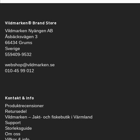
Vildmarken® Brand Store
Vildmarken Nyängen AB
Åsbäcksvägen 3
66434 Grums
Sverige
559409-9532
webshop@vildmarken.se
010-45 99 012
Kontakt & info
Produktrecensioner
Retursedel
Vildmarken – Jakt- och fiskebutik i Värmland
Support
Storleksguide
Om oss
Villkor & info