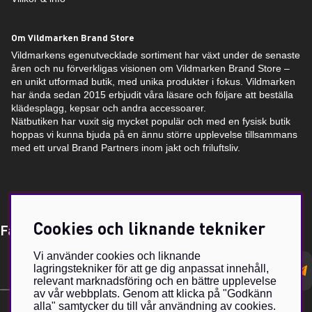
Om Vildmarken Brand Store
Vildmarkens egenutvecklade sortiment har växt under de senaste
åren och nu förverkligas visionen om Vildmarken Brand Store –
en unikt utformad butik, med unika produkter i fokus. Vildmarken
har ända sedan 2015 erbjudit våra läsare och följare att beställa
klädesplagg, kepsar och andra accessoarer.
Nätbutiken har vuxit sig mycket populär och med en fysisk butik
hoppas vi kunna bjuda på en ännu större upplevelse tillsammans
med ett urval Brand Partners inom jakt och friluftsliv.
Cookies och liknande tekniker
Få Magasin Vildmarken direkt till din e-post!*
Vi använder cookies och liknande
E-
lagringstekniker för att ge dig anpassat innehåll,
postadress
relevant marknadsföring och en bättre upplevelse
av vår webbplats. Genom att klicka på "Godkänn
alla" samtycker du till vår användning av cookies.