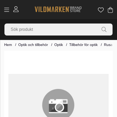
Va
Ant
.
Hem
Optik och tillbehör
Optik
Tillbehör för optik
Rusan Q
Produktbilder