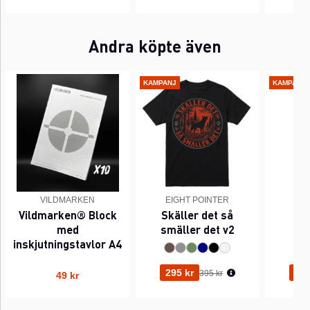
Andra köpte även
KAMPANJ
KAMPANJ
VILDMARKEN
EIGHT POINTER
EI
Vildmarken® Block
Skäller det så
Pi
med
smäller det v2
inskjutningstavlor A4
Ordinarie pris:
295 kr
295
395 kr
49 kr