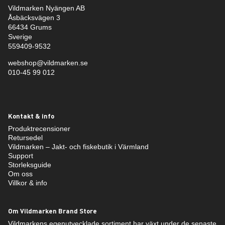
Vildmarken Nyängen AB
Åsbäcksvägen 3
66434 Grums
Sverige
559409-9532
webshop@vildmarken.se
010-45 99 012
Kontakt & info
Produktrecensioner
Retursedel
Vildmarken – Jakt- och fiskebutik i Värmland
Support
Storleksguide
Om oss
Villkor & info
Om Vildmarken Brand Store
Vildmarkens egenutvecklade sortiment har växt under de senaste