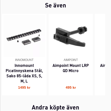
Se även
INNOMOUNT
AIMPOINT
Innomount
Aimpoint Mount LRP
Aimpo
Picatinnyskena Stål,
QD Micro
Sako 85-låda XS, S,
M, L
1495 kr
495 kr
Andra köpte även