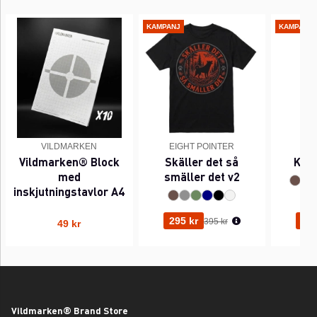
KAMPANJ
KAMPANJ
VILDMARKEN
EIGHT POINTER
EI
Vildmarken® Block
Skäller det så
Kant
med
smäller det v2
inskjutningstavlor A4
Ordinarie pris:
295 kr
295
395 kr
49 kr
Vildmarken® Brand Store