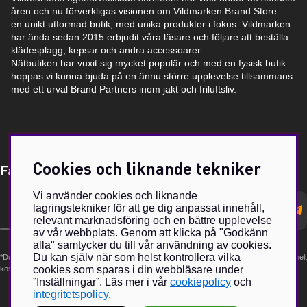
åren och nu förverkligas visionen om Vildmarken Brand Store –
en unikt utformad butik, med unika produkter i fokus. Vildmarken
har ända sedan 2015 erbjudit våra läsare och följare att beställa
klädesplagg, kepsar och andra accessoarer.
Nätbutiken har vuxit sig mycket populär och med en fysisk butik
hoppas vi kunna bjuda på en ännu större upplevelse tillsammans
med ett urval Brand Partners inom jakt och friluftsliv.
Cookies och liknande tekniker
Få Magasin Vildmarken direkt till din e-post!*
Vi använder cookies och liknande
E-
lagringstekniker för att ge dig anpassat innehåll,
postadress
relevant marknadsföring och en bättre upplevelse
av vår webbplats. Genom att klicka på "Godkänn
alla" samtycker du till vår användning av cookies.
Du kan själv när som helst kontrollera vilka
*Du kan även få erbjudanden och nyheter från samarbetspartners. Din prenumeration är helt
cookies som sparas i din webbläsare under
kostnadsfri och kan avslutas när som helst.
”Inställningar”. Läs mer i vår
cookiepolicy
och
integritetspolicy
.