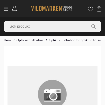
Va
Ant
.
Hem
Optik och tillbehör
Optik
Tillbehör för optik
Rusan m
Produktbilder