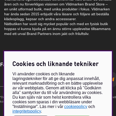
åren och nu förverkligas visionen om Vildmarken Brand Store –
en unikt utformad butik, med unika produkter i fokus. Vildmarken
har ända sedan 2015 erbjudit våra läsare och följare att beställa
klädesplagg, kepsar och andra accessoarer.
Nätbutiken har vuxit sig mycket populär och med en fysisk butik
hoppas vi kunna bjuda på en ännu större upplevelse tillsammans
med ett urval Brand Partners inom jakt och friluftsliv.
Cookies och liknande tekniker
Få Magasin Vildmarken direkt till din e-post!*
Vi använder cookies och liknande
E-
lagringstekniker för att ge dig anpassat innehåll,
postadress
relevant marknadsföring och en bättre upplevelse
av vår webbplats. Genom att klicka på "Godkänn
alla" samtycker du till vår användning av cookies.
Du kan själv när som helst kontrollera vilka
*Du kan även få erbjudanden och nyheter från samarbetspartners. Din prenumeration är helt
cookies som sparas i din webbläsare under
kostnadsfri och kan avslutas när som helst.
”Inställningar”. Läs mer i vår
cookiepolicy
och
integritetspolicy
.