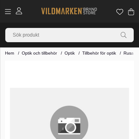
Va
Ant
.
Hem
Optik och tillbehör
Optik
Tillbehör för optik
Rusan m
Produktbilder