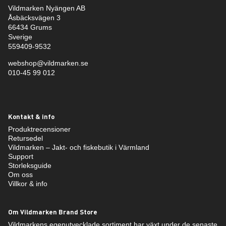
Vildmarken Nyängen AB
Åsbäcksvägen 3
66434 Grums
Sverige
559409-9532
webshop@vildmarken.se
010-45 99 012
Kontakt & info
Produktrecensioner
Retursedel
Vildmarken – Jakt- och fiskebutik i Värmland
Support
Storleksguide
Om oss
Villkor & info
Om Vildmarken Brand Store
Vildmarkens egenutvecklade sortiment har växt under de senaste