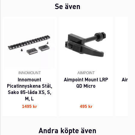
Se även
INNOMOUNT
AIMPOINT
Innomount
Aimpoint Mount LRP
Aimpo
Picatinnyskena Stål,
QD Micro
Sako 85-låda XS, S,
M, L
1495 kr
495 kr
Andra köpte även