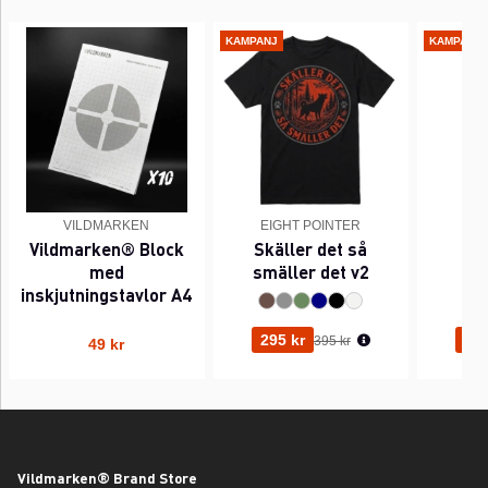
KAMPANJ
KAMPANJ
VILDMARKEN
EIGHT POINTER
EI
Vildmarken® Block
Skäller det så
Pi
med
smäller det v2
inskjutningstavlor A4
Ordinarie pris:
295 kr
295
395 kr
49 kr
Vildmarken® Brand Store