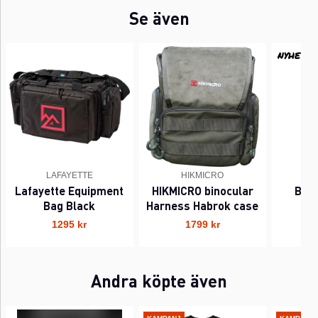
Se även
NYHET
LAFAYETTE
HIKMICRO
Lafayette Equipment
HIKMICRO binocular
Bla
Bag Black
Harness Habrok case
Wi
1295 kr
1799 kr
Andra köpte även