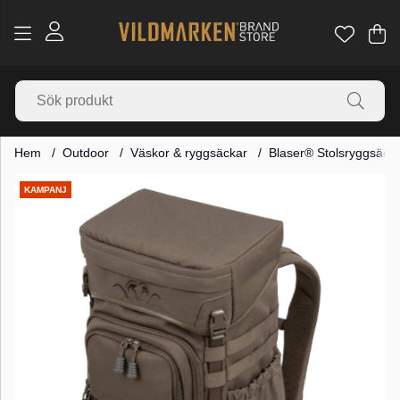
Va
Ant
.
Hem
Outdoor
Väskor & ryggsäckar
Blaser® Stolsryggsäck
Produktbilder
KAMPANJ