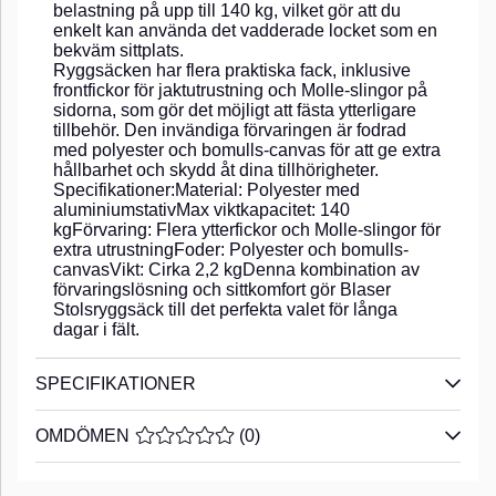
belastning på upp till 140 kg, vilket gör att du
enkelt kan använda det vadderade locket som en
bekväm sittplats.
Ryggsäcken har flera praktiska fack, inklusive
frontfickor för jaktutrustning och Molle-slingor på
sidorna, som gör det möjligt att fästa ytterligare
tillbehör. Den invändiga förvaringen är fodrad
med polyester och bomulls-canvas för att ge extra
hållbarhet och skydd åt dina tillhörigheter.
Specifikationer:Material: Polyester med
aluminiumstativMax viktkapacitet: 140
kgFörvaring: Flera ytterfickor och Molle-slingor för
extra utrustningFoder: Polyester och bomulls-
canvasVikt: Cirka 2,2 kgDenna kombination av
förvaringslösning och sittkomfort gör Blaser
Stolsryggsäck till det perfekta valet för långa
dagar i fält.
SPECIFIKATIONER
OMDÖMEN
MEDELBETYG 0 AV 5 ANTAL BETYG 0
(
0
)