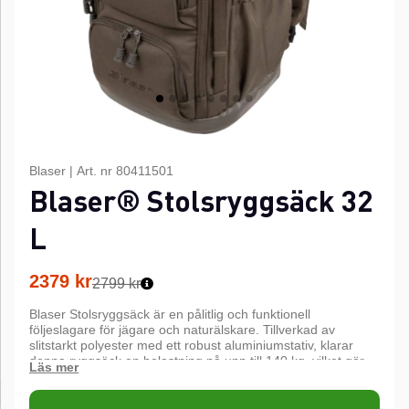
Blaser
|
Art. nr
80411501
Blaser® Stolsryggsäck 32
L
2379
kr
2799 kr
Blaser Stolsryggsäck är en pålitlig och funktionell
följeslagare för jägare och naturälskare. Tillverkad av
slitstarkt polyester med ett robust aluminiumstativ, klarar
denna ryggsäck en belastning på upp till 140 kg, vilket gör
att du enkelt kan använda det vadderade locket som en
bekväm sittplats.