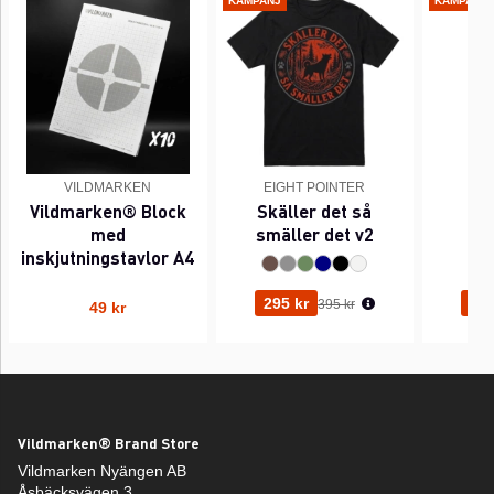
KAMPANJ
KAMPANJ
VILDMARKEN
EIGHT POINTER
EI
Vildmarken® Block
Skäller det så
Pi
med
smäller det v2
inskjutningstavlor A4
Ordinarie pris:
295 kr
295
395 kr
49 kr
Vildmarken® Brand Store
Vildmarken Nyängen AB
Åsbäcksvägen 3