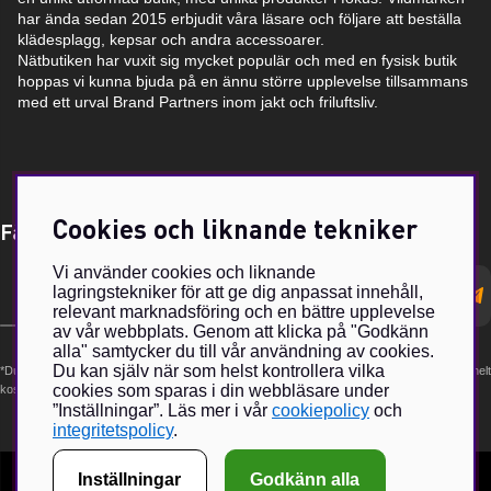
har ända sedan 2015 erbjudit våra läsare och följare att beställa
klädesplagg, kepsar och andra accessoarer.
Nätbutiken har vuxit sig mycket populär och med en fysisk butik
hoppas vi kunna bjuda på en ännu större upplevelse tillsammans
med ett urval Brand Partners inom jakt och friluftsliv.
Cookies och liknande tekniker
Få Magasin Vildmarken direkt till din e-post!*
Vi använder cookies och liknande
E-
lagringstekniker för att ge dig anpassat innehåll,
postadress
relevant marknadsföring och en bättre upplevelse
av vår webbplats. Genom att klicka på "Godkänn
alla" samtycker du till vår användning av cookies.
Du kan själv när som helst kontrollera vilka
*Du kan även få erbjudanden och nyheter från samarbetspartners. Din prenumeration är helt
cookies som sparas i din webbläsare under
kostnadsfri och kan avslutas när som helst.
”Inställningar”. Läs mer i vår
cookiepolicy
och
integritetspolicy
.
Inställningar
Godkänn alla