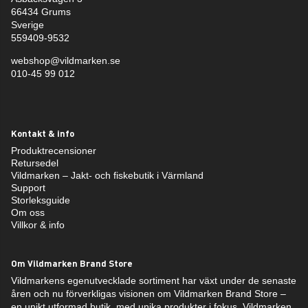
66434 Grums
Sverige
559409-9532
webshop@vildmarken.se
010-45 99 012
Kontakt & info
Produktrecensioner
Retursedel
Vildmarken – Jakt- och fiskebutik i Värmland
Support
Storleksguide
Om oss
Villkor & info
Om Vildmarken Brand Store
Vildmarkens egenutvecklade sortiment har växt under de senaste
åren och nu förverkligas visionen om Vildmarken Brand Store –
en unikt utformad butik, med unika produkter i fokus. Vildmarken