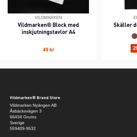
VILDMARKEN
E
Vildmarken® Block med
Skäller d
inskjutningstavlor A4
2
49 kr
Vildmarken® Brand Store
Vildmarken Nyängen AB
Åsbäcksvägen 3
66434 Grums
Sverige
559409-9532