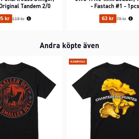
Original Tandem 2/0
- Fastach #1 - 1pc
Ordinarie pris:
Ordinarie p
5 kr
63 kr
119 kr
79 kr
Andra köpte även
KAMPANJ