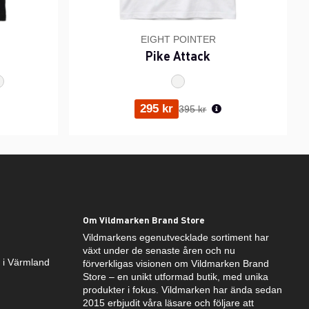
EIGHT POINTER
Pike Attack
ris:
Ordinarie pris:
295 kr
395 kr
Om Vildmarken Brand Store
Vildmarkens egenutvecklade sortiment har
växt under de senaste åren och nu
k i Värmland
förverkligas visionen om Vildmarken Brand
Store – en unikt utformad butik, med unika
produkter i fokus. Vildmarken har ända sedan
2015 erbjudit våra läsare och följare att