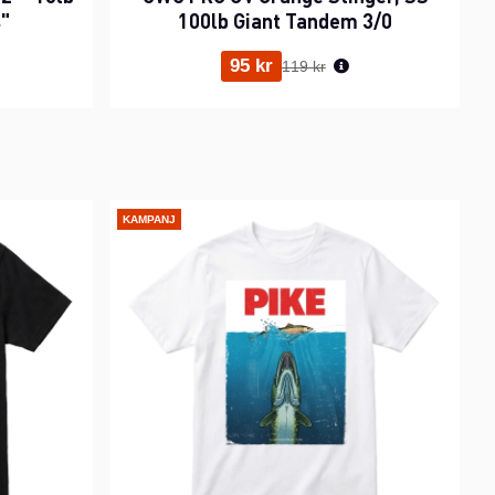
s"
100lb Giant Tandem 3/0
ris:
Ordinarie pris:
95 kr
119 kr
KAMPANJ