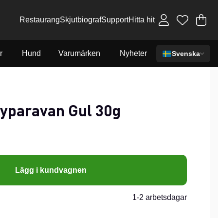
Restaurang
Skjutbiograf
Support
Hitta hit
Va
An
.
r
Hund
Varumärken
Nyheter
Svenska
yparavan Gul 30g
Lägg i kundvagnen
1-2 arbetsdagar