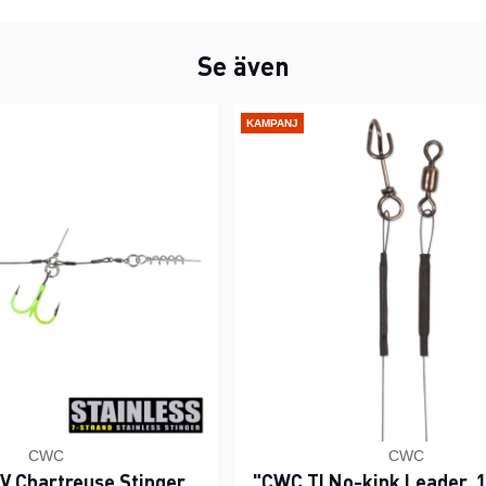
Se även
KAMPANJ
CWC
CWC
 Chartreuse Stinger,
"CWC TI No-kink Leader, 1