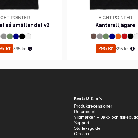
IGHT POINTER
EIGHT POINTER
et så smäller det v2
Kantarelljägare
Ordinarie pris:
Ordinarie p
95 kr
295 kr
395 kr
395 kr
Kontakt & info
Produktrecensioner
Retursedel
Vildmarken – Jakt- och fiskebuti
Support
Storleksguide
Om oss