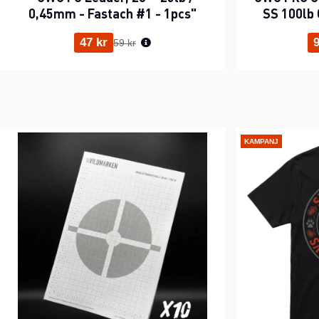
0,45mm - Fastach #1 - 1pcs"
SS 100lb 
Ordinarie pris:
47 kr
9
59 kr
KAMPANJ