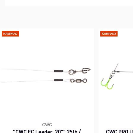
KAMPANJ
KAMPANJ
CWC
"CWC FC Leader, 20"" 25lb /
CWC PRO UV