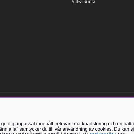
Villkor & info
elt kostnadsfri och kan avslutas när som helst.
t ge dig anpassat innehåll, relevant marknadsföring och en bättr
nn alla" samtycker du till vår användning av cookies. Du kan sj