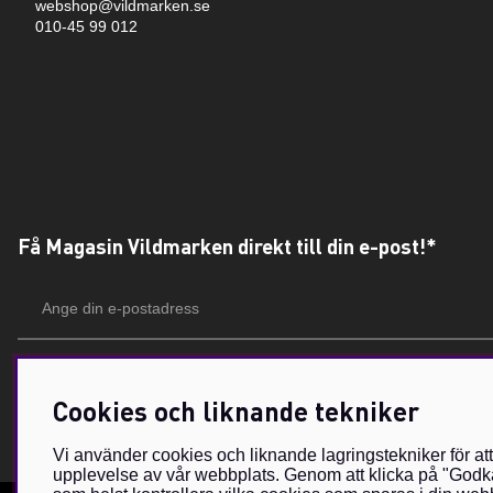
webshop@vildmarken.se
010-45 99 012
Få Magasin Vildmarken direkt till din e-post!*
E-
postadress
*Du kan även få erbjudanden och nyheter från samarbetspartners. Din prenumeration är h
Cookies och liknande tekniker
Vi använder cookies och liknande lagringstekniker för at
upplevelse av vår webbplats. Genom att klicka på "Godkä