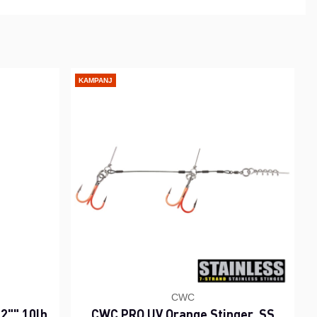
KAMPANJ
CWC
2"" 10lb
CWC PRO UV Orange Stinger, SS