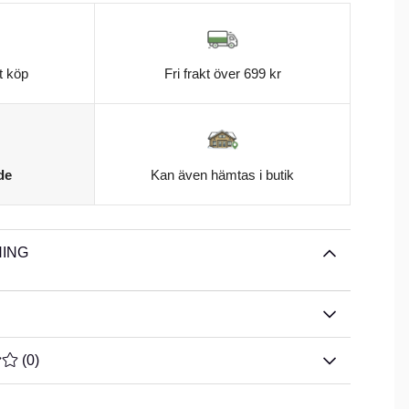
t köp
Fri frakt över 699 kr
de
Kan även hämtas i butik
ING
TYG 0 AV 5 ANTAL BETYG 0
(
0
)