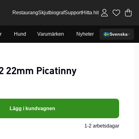
Restaurang
Skjutbiograf
Support
Hitta hit
Va
An
.
r
Hund
Varumärken
Nyheter
Svenska
2 22mm Picatinny
Lägg i kundvagnen
1-2 arbetsdagar