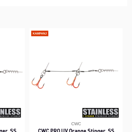
KAMPANJ
CWC
ger, SS
CWC PRO UV Orange Stinger, SS