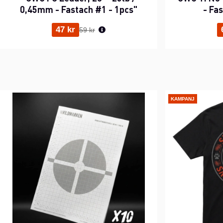
0,45mm - Fastach #1 - 1pcs"
- Fa
Ordinarie pris:
47 kr
59 kr
KAMPANJ