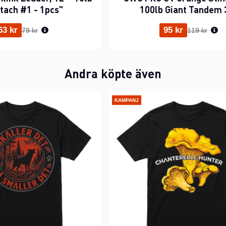
stach #1 - 1pcs"
100lb Giant Tandem 
Ordinarie pris:
Ordinarie p
63 kr
95 kr
79 kr
119 kr
Andra köpte även
KAMPANJ