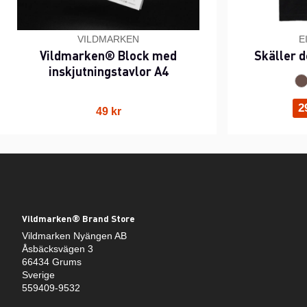
VILDMARKEN
E
Vildmarken® Block med
Skäller d
inskjutningstavlor A4
2
49 kr
Vildmarken® Brand Store
Vildmarken Nyängen AB
Åsbäcksvägen 3
66434 Grums
Sverige
559409-9532