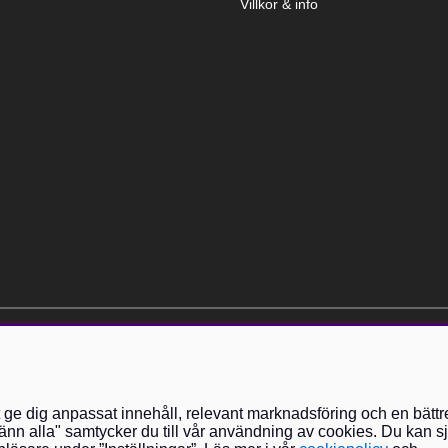
Villkor & info
elt kostnadsfri och kan avslutas när som helst.
t ge dig anpassat innehåll, relevant marknadsföring och en bättr
nn alla" samtycker du till vår användning av cookies. Du kan sj