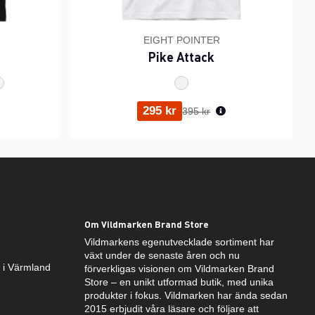
EIGHT POINTER
Pike Attack
ris:
Ordinarie pris:
295 kr
395 kr
Om Vildmarken Brand Store
Vildmarkens egenutvecklade sortiment har
växt under de senaste åren och nu
k i Värmland
förverkligas visionen om Vildmarken Brand
Store – en unikt utformad butik, med unika
produkter i fokus. Vildmarken har ända sedan
2015 erbjudit våra läsare och följare att