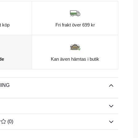
t köp
Fri frakt över 699 kr
de
Kan även hämtas i butik
ING
TYG 0 AV 5 ANTAL BETYG 0
(
0
)