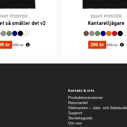
IGHT POINTER
EIGHT POINTER
et så smäller det v2
Kantarelljägare
Ordinarie pris:
Ordinarie p
95 kr
295 kr
395 kr
395 kr
Kontakt & info
Produktrecensioner
Retursedel
Vildmarken – Jakt- och fiskebuti
Support
Storleksguide
Om oss