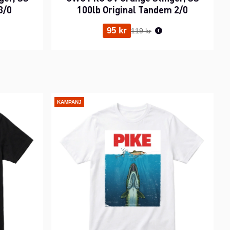
3/0
100lb Original Tandem 2/0
ris:
Ordinarie pris:
95 kr
119 kr
KAMPANJ