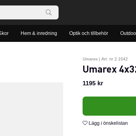
Skor
Hem & inredning
Optik och tillbehör
Outdoo
Umarex
|
Art. nr
2.1542
Umarex 4x3
1195
kr
Lägg i önskelistan