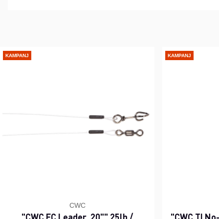
KAMPANJ
KAMPANJ
CWC
"CWC FC Leader, 20"" 25lb /
"CWC TI No-