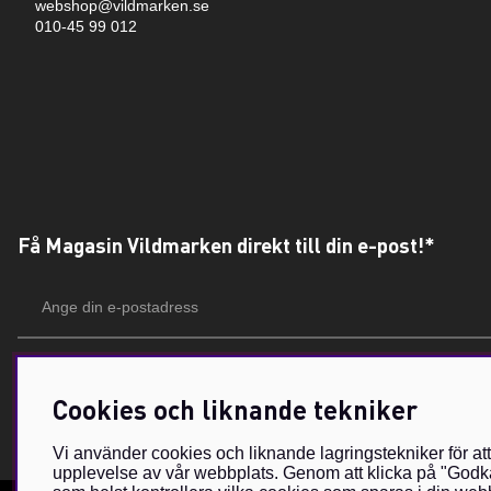
webshop@vildmarken.se
010-45 99 012
Få Magasin Vildmarken direkt till din e-post!*
E-
postadress
*Du kan även få erbjudanden och nyheter från samarbetspartners. Din prenumeration är h
Cookies och liknande tekniker
Vi använder cookies och liknande lagringstekniker för at
upplevelse av vår webbplats. Genom att klicka på "Godkä