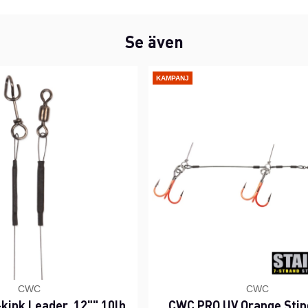
Se även
KAMPANJ
CWC
CWC
kink Leader, 12"" 10lb
CWC PRO UV Orange Stin