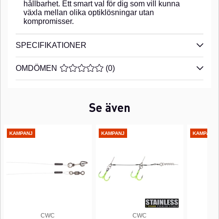
hållbarhet. Ett smart val för dig som vill kunna
växla mellan olika optiklösningar utan
kompromisser.
SPECIFIKATIONER
OMDÖMEN
MEDELBETYG 0 AV 5 ANTAL BETYG 0
(
0
)
Se även
KAMPANJ
KAMPANJ
KAMPANJ
CWC
CWC