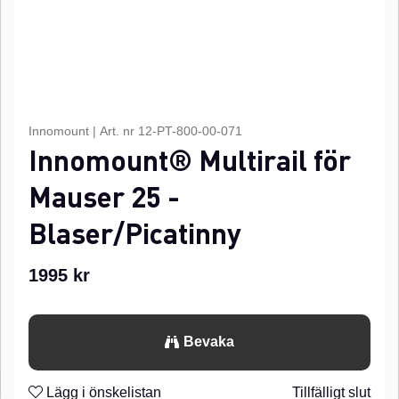
Innomount
|
Art. nr
12-PT-800-00-071
Innomount® Multirail för
Mauser 25 -
Blaser/Picatinny
1995
kr
Bevaka
Lägg i önskelistan
Tillfälligt slut