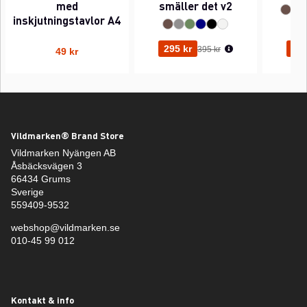
med
smäller det v2
inskjutningstavlor A4
Ordinarie pris:
295 kr
295
395 kr
49 kr
Vildmarken® Brand Store
Vildmarken Nyängen AB
Åsbäcksvägen 3
66434 Grums
Sverige
559409-9532
webshop@vildmarken.se
010-45 99 012
Kontakt & info