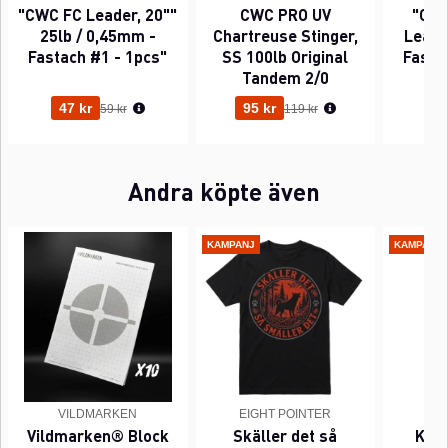
"CWC FC Leader, 20""
CWC PRO UV
"CWC
25lb / 0,45mm -
Chartreuse Stinger,
Leader
Fastach #1 - 1pcs"
SS 100lb Original
Fasta
Tandem 2/0
Ordinarie pris:
Ordinarie pris:
47 kr
95 kr
63
59 kr
119 kr
Andra köpte även
KAMPANJ
KAMPANJ
VILDMARKEN
EIGHT POINTER
EI
Vildmarken® Block
Skäller det så
Kant