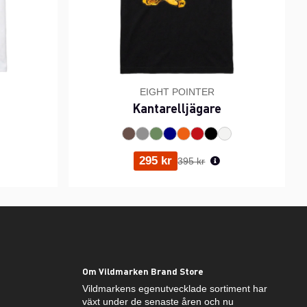
EIGHT POINTER
Kantarelljägare
ris:
Ordinarie pris:
295 kr
395 kr
Om Vildmarken Brand Store
Vildmarkens egenutvecklade sortiment har
växt under de senaste åren och nu