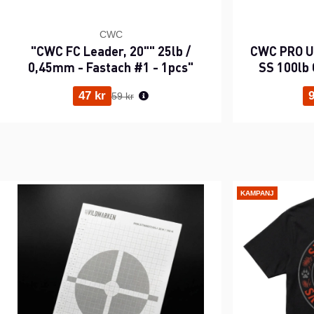
CWC
"CWC FC Leader, 20"" 25lb /
CWC PRO UV
0,45mm - Fastach #1 - 1pcs"
SS 100lb 
Ordinarie pris:
47 kr
9
59 kr
KAMPANJ