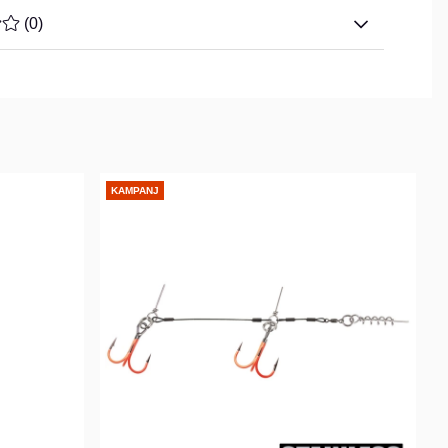
TYG 0 AV 5 ANTAL BETYG 0
(
0
)
KAMPANJ