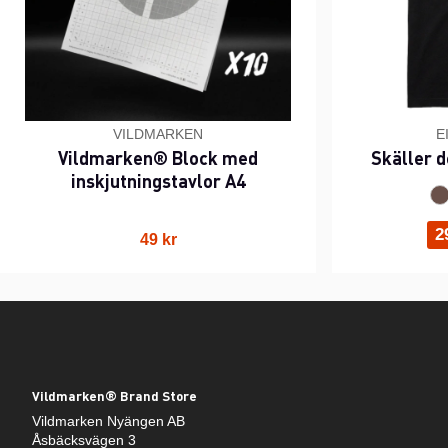
VILDMARKEN
E
Vildmarken® Block med
Skäller d
inskjutningstavlor A4
2
49 kr
Vildmarken® Brand Store
Vildmarken Nyängen AB
Åsbäcksvägen 3