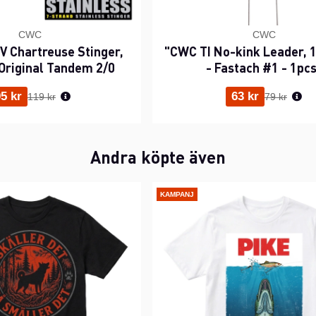
CWC
CWC
 Chartreuse Stinger,
"CWC TI No-kink Leader, 1
Original Tandem 2/0
- Fastach #1 - 1pc
Ordinarie pris:
Ordinarie p
5 kr
63 kr
119 kr
79 kr
Andra köpte även
KAMPANJ