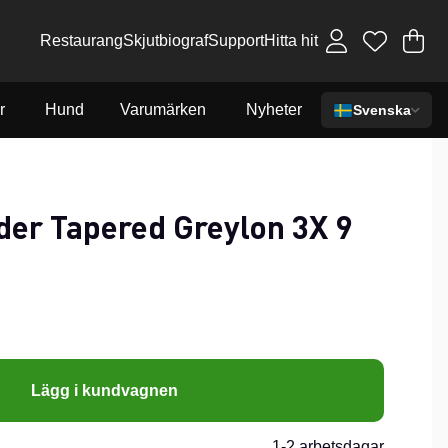
Restaurang
Skjutbiograf
Support
Hitta hit
Va
An
.
r
Hund
Varumärken
Nyheter
Svenska
er Tapered Greylon 3X 9
Lägg i kundvagnen
1-2 arbetsdagar