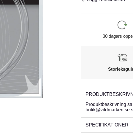
30 dagars öppe
Storleksgui
PRODUKTBESKRIVN
Produktbeskrivning sa
butik@vildmarken.se så
SPECIFIKATIONER