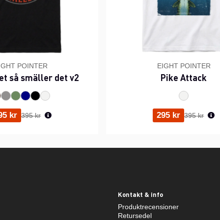
IGHT POINTER
EIGHT POINTER
et så smäller det v2
Pike Attack
Ordinarie pris:
Ordinarie p
95 kr
295 kr
395 kr
395 kr
Kontakt & info
Produktrecensioner
Retursedel