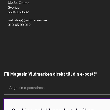
66434 Grums
Sverige
559409-9532
webshop@vildmarken.se
010-45 99 012
Få Magasin Vildmarken direkt till din e-post!*
E-
postadress
*Du kan även få erbjudanden och nyheter från samarbetspartners. Din prenumeration är h