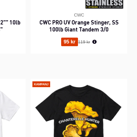
CWC
2"" 10lb
CWC PRO UV Orange Stinger, SS
s"
100lb Giant Tandem 3/0
ris:
Ordinarie pris:
95 kr
119 kr
KAMPANJ