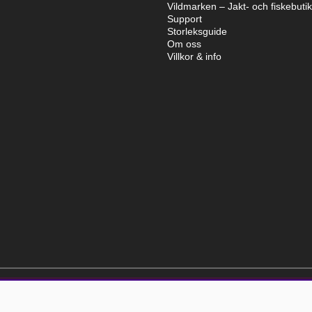
Vildmarken – Jakt- och fiskebuti
Support
Storleksguide
Om oss
Villkor & info
elt kostnadsfri och kan avslutas när som helst.