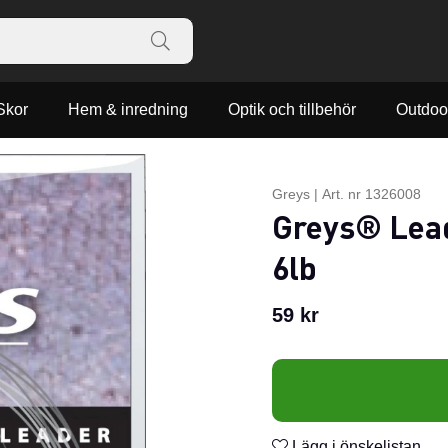
Skor
Hem & inredning
Optik och tillbehör
Outdoo
Greys
|
Art. nr
1326008
Greys® Lead
6lb
59
kr
Lägg i önskelistan