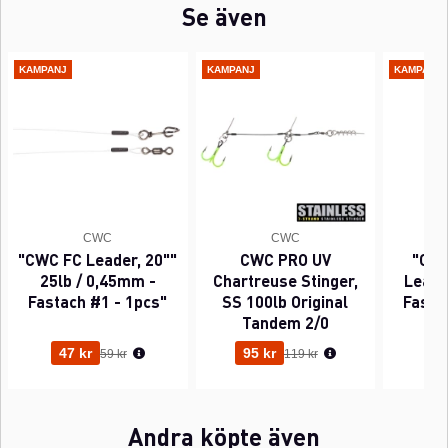
Se även
KAMPANJ
KAMPANJ
KAMPANJ
CWC
CWC
"CWC FC Leader, 20""
CWC PRO UV
"CWC
25lb / 0,45mm -
Chartreuse Stinger,
Leader
Fastach #1 - 1pcs"
SS 100lb Original
Fasta
Tandem 2/0
Ordinarie pris:
Ordinarie pris:
47 kr
95 kr
63
59 kr
119 kr
Andra köpte även