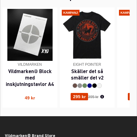
KAMPANJ
KAMPANJ
VILDMARKEN
EIGHT POINTER
EI
Vildmarken® Block
Skäller det så
Pi
med
smäller det v2
inskjutningstavlor A4
Ordinarie pris:
295 kr
295
395 kr
49 kr
Vildmarken® Brand Store