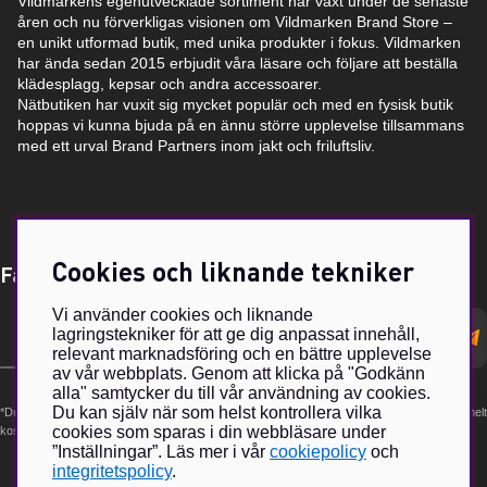
Vildmarkens egenutvecklade sortiment har växt under de senaste
åren och nu förverkligas visionen om Vildmarken Brand Store –
en unikt utformad butik, med unika produkter i fokus. Vildmarken
har ända sedan 2015 erbjudit våra läsare och följare att beställa
klädesplagg, kepsar och andra accessoarer.
Nätbutiken har vuxit sig mycket populär och med en fysisk butik
hoppas vi kunna bjuda på en ännu större upplevelse tillsammans
med ett urval Brand Partners inom jakt och friluftsliv.
Cookies och liknande tekniker
Få Magasin Vildmarken direkt till din e-post!*
Vi använder cookies och liknande
E-
lagringstekniker för att ge dig anpassat innehåll,
postadress
relevant marknadsföring och en bättre upplevelse
av vår webbplats. Genom att klicka på "Godkänn
alla" samtycker du till vår användning av cookies.
Du kan själv när som helst kontrollera vilka
*Du kan även få erbjudanden och nyheter från samarbetspartners. Din prenumeration är helt
cookies som sparas i din webbläsare under
kostnadsfri och kan avslutas när som helst.
”Inställningar”. Läs mer i vår
cookiepolicy
och
integritetspolicy
.