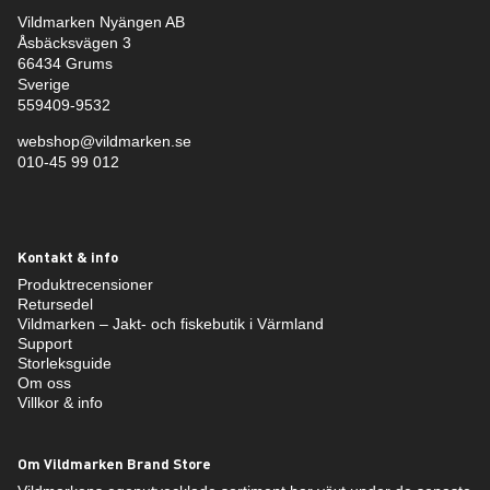
Vildmarken Nyängen AB
Åsbäcksvägen 3
66434 Grums
Sverige
559409-9532
webshop@vildmarken.se
010-45 99 012
Kontakt & info
Produktrecensioner
Retursedel
Vildmarken – Jakt- och fiskebutik i Värmland
Support
Storleksguide
Om oss
Villkor & info
Om Vildmarken Brand Store