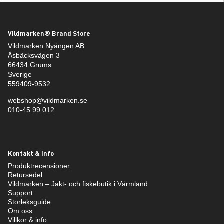
Vildmarken® Brand Store
Vildmarken Nyängen AB
Åsbäcksvägen 3
66434 Grums
Sverige
559409-9532
webshop@vildmarken.se
010-45 99 012
Kontakt & info
Produktrecensioner
Retursedel
Vildmarken – Jakt- och fiskebutik i Värmland
Support
Storleksguide
Om oss
Villkor & info