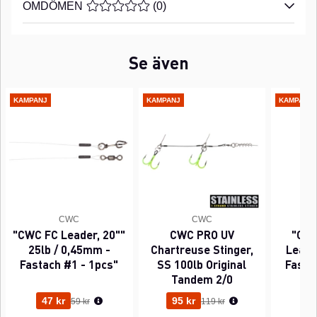
OMDÖMEN
MEDELBETYG 0 AV 5 ANTAL BETYG 0
(
0
)
Se även
KAMPANJ
KAMPANJ
KAMPANJ
CWC
CWC
"CWC FC Leader, 20""
CWC PRO UV
"CWC
25lb / 0,45mm -
Chartreuse Stinger,
Leader
Fastach #1 - 1pcs"
SS 100lb Original
Fasta
Tandem 2/0
Ordinarie pris:
Ordinarie pris:
47 kr
95 kr
63
59 kr
119 kr