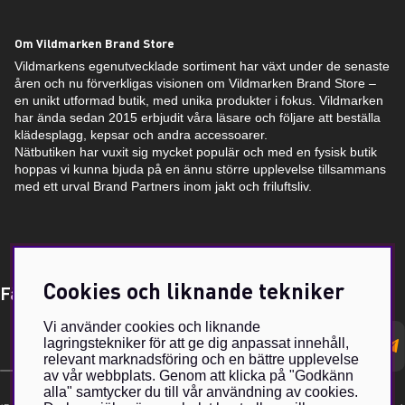
Om Vildmarken Brand Store
Vildmarkens egenutvecklade sortiment har växt under de senaste
åren och nu förverkligas visionen om Vildmarken Brand Store –
en unikt utformad butik, med unika produkter i fokus. Vildmarken
har ända sedan 2015 erbjudit våra läsare och följare att beställa
klädesplagg, kepsar och andra accessoarer.
Nätbutiken har vuxit sig mycket populär och med en fysisk butik
hoppas vi kunna bjuda på en ännu större upplevelse tillsammans
med ett urval Brand Partners inom jakt och friluftsliv.
Cookies och liknande tekniker
Få Magasin Vildmarken direkt till din e-post!*
Vi använder cookies och liknande
E-
lagringstekniker för att ge dig anpassat innehåll,
postadress
relevant marknadsföring och en bättre upplevelse
av vår webbplats. Genom att klicka på "Godkänn
alla" samtycker du till vår användning av cookies.