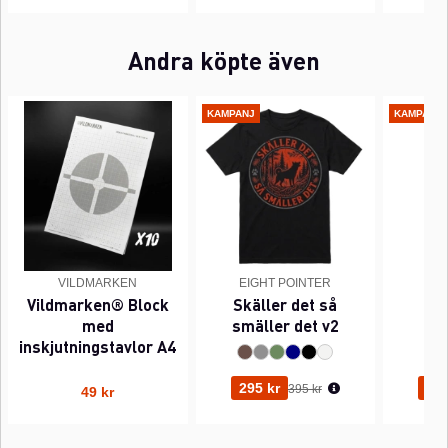
Andra köpte även
KAMPANJ
KAMPANJ
VILDMARKEN
EIGHT POINTER
EI
Vildmarken® Block
Skäller det så
Pi
med
smäller det v2
inskjutningstavlor A4
Ordinarie pris:
295 kr
295
395 kr
49 kr