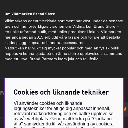
Om Vildmarken Brand Store
Vildmarkens egenutvecklade sortiment har växt under de senaste
åren och nu förverkligas visionen om Vildmarken Brand Store –
en unikt utformad butik, med unika produkter i fokus. Vildmarken
har ända sedan 2015 erbjudit våra läsare och följare att beställa
klädesplagg, kepsar och andra accessoarer.
Nätbutiken har vuxit sig mycket populär och med en fysisk butik
hoppas vi kunna bjuda på en ännu större upplevelse tillsammans
med ett urval Brand Partners inom jakt och friluftsliv.
Cookies och liknande tekniker
Få Magasin Vildmarken direkt till din e-post!*
Vi använder cookies och liknande
E-
lagringstekniker för att ge dig anpassat innehåll,
postadress
relevant marknadsföring och en bättre upplevelse
av vår webbplats. Genom att klicka på "Godkänn
alla" samtycker du till vår användning av cookies.