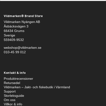
Vildmarken® Brand Store
Vildmarken Nyängen AB
Åsbäcksvägen 3
66434 Grums
Sverige
559409-9532
webshop@vildmarken.se
010-45 99 012
Kontakt & info
Produktrecensioner
Retursedel
Vildmarken – Jakt- och fiskebutik i Värmland
Support
Storleksguide
Om oss
Villkor & info