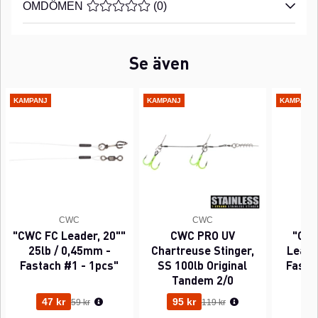
OMDÖMEN
MEDELBETYG 0 AV 5 ANTAL BETYG 0
(
0
)
Se även
KAMPANJ
KAMPANJ
KAMPANJ
CWC
CWC
"CWC FC Leader, 20""
CWC PRO UV
"CWC
25lb / 0,45mm -
Chartreuse Stinger,
Leader
Fastach #1 - 1pcs"
SS 100lb Original
Fasta
Tandem 2/0
Ordinarie pris:
Ordinarie pris:
47 kr
95 kr
63
59 kr
119 kr