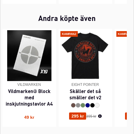
Andra köpte även
KAMPANJ
KAMPANJ
VILDMARKEN
EIGHT POINTER
EI
Vildmarken® Block
Skäller det så
Pi
med
smäller det v2
inskjutningstavlor A4
Ordinarie pris:
295 kr
295
395 kr
49 kr