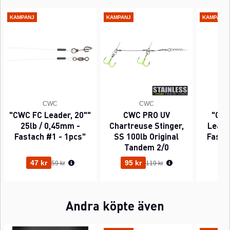
KAMPANJ
KAMPANJ
KAMPANJ
CWC
CWC
"CWC FC Leader, 20""
CWC PRO UV
"CWC
25lb / 0,45mm -
Chartreuse Stinger,
Leader
Fastach #1 - 1pcs"
SS 100lb Original
Fasta
Tandem 2/0
Ordinarie pris:
Ordinarie pris:
47 kr
95 kr
63
59 kr
119 kr
Andra köpte även