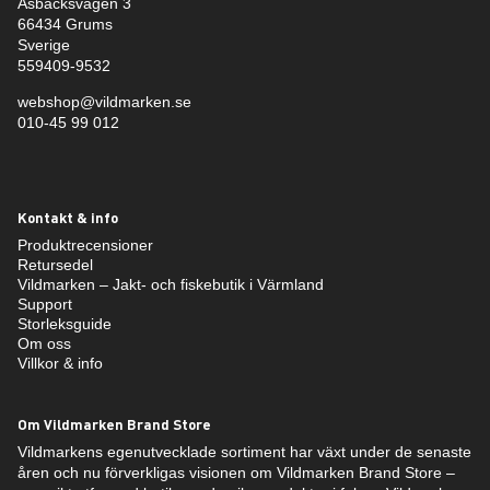
Åsbäcksvägen 3
66434 Grums
Sverige
559409-9532
webshop@vildmarken.se
010-45 99 012
Kontakt & info
Produktrecensioner
Retursedel
Vildmarken – Jakt- och fiskebutik i Värmland
Support
Storleksguide
Om oss
Villkor & info
Om Vildmarken Brand Store
Vildmarkens egenutvecklade sortiment har växt under de senaste
åren och nu förverkligas visionen om Vildmarken Brand Store –