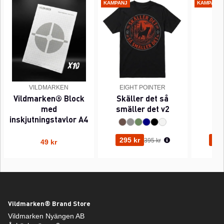
KAMPANJ
KAMPANJ
VILDMARKEN
EIGHT POINTER
EI
Vildmarken® Block
Skäller det så
Pi
med
smäller det v2
inskjutningstavlor A4
Ordinarie pris:
295 kr
295
395 kr
49 kr
Vildmarken® Brand Store
Vildmarken Nyängen AB