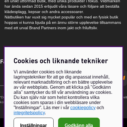
en unikt utformad butik, med unika produkter i fokus. Vildmarken
har ända sedan 2015 erbjudit våra läsare och följare att beställa
klädesplagg, kepsar och andra accessoarer.
Nätbutiken har vuxit sig mycket populär och med en fysisk butik
hoppas vi kunna bjuda på en ännu större upplevelse tillsammans
med ett urval Brand Partners inom jakt och friluftsliv.
Cookies och liknande tekniker
Få Magasin Vildmarken direkt till din e-post!*
Vi använder cookies och liknande
E-
lagringstekniker för att ge dig anpassat innehåll,
postadress
relevant marknadsföring och en bättre upplevelse
av vår webbplats. Genom att klicka på "Godkänn
alla" samtycker du till vår användning av cookies.
Du kan själv när som helst kontrollera vilka
*Du kan även få erbjudanden och nyheter från samarbetspartners. Din prenumeration är helt
cookies som sparas i din webbläsare under
kostnadsfri och kan avslutas när som helst.
”Inställningar”. Läs mer i vår
cookiepolicy
och
integritetspolicy
.
Inställningar
Godkänn alla