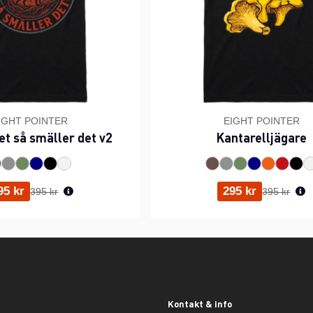
IGHT POINTER
EIGHT POINTER
et så smäller det v2
Kantarelljägare
Ordinarie pris:
Ordinarie p
95 kr
295 kr
395 kr
395 kr
Kontakt & info