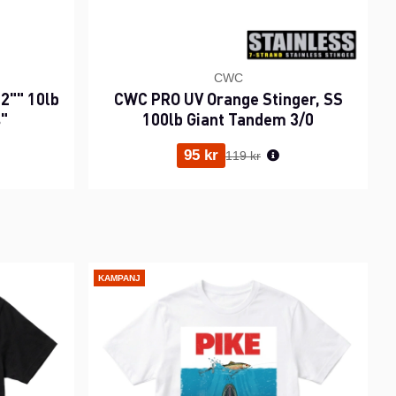
CWC
2"" 10lb
CWC PRO UV Orange Stinger, SS
s"
100lb Giant Tandem 3/0
ris:
Ordinarie pris:
95 kr
119 kr
KAMPANJ