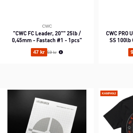
CWC
"CWC FC Leader, 20"" 25lb /
CWC PRO UV
0,45mm - Fastach #1 - 1pcs"
SS 100lb 
Ordinarie pris:
47 kr
9
59 kr
KAMPANJ