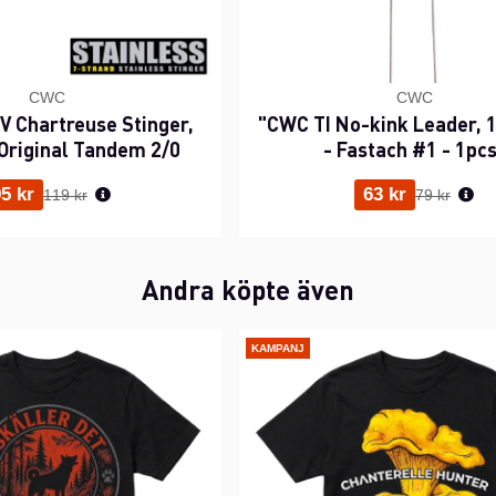
CWC
CWC
 Chartreuse Stinger,
"CWC TI No-kink Leader, 1
Original Tandem 2/0
- Fastach #1 - 1pc
Ordinarie pris:
Ordinarie p
5 kr
63 kr
119 kr
79 kr
Andra köpte även
KAMPANJ