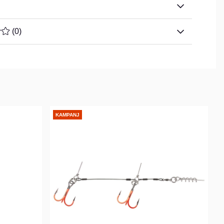
TYG 0 AV 5 ANTAL BETYG 0
(
0
)
KAMPANJ