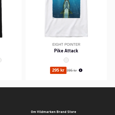
EIGHT POINTER
Pike Attack
ris:
Ordinarie pris:
295 kr
395 kr
Om Vildmarken Brand Store