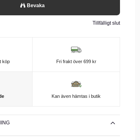
sen är svår trugad! Bly. 30g & 37g. 2 pcs.n
Bevaka
Tillfälligt slut
t köp
Fri frakt över 699 kr
de
Kan även hämtas i butik
ING