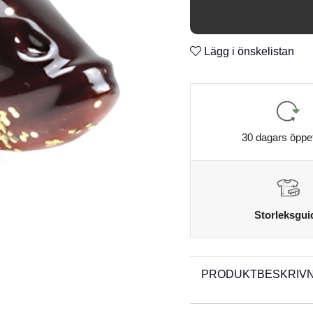
kombination i vatten där gö
n
Center Pin Screw
n
Lägg i önskelistan
Klarlackad
n
n
30 dagars öppe
Storleksgui
PRODUKTBESKRIVN