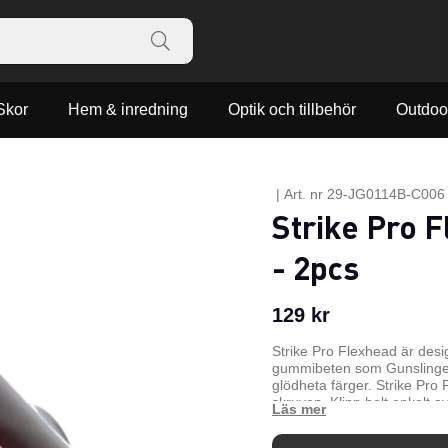
Skor
Hem & inredning
Optik och tillbehör
Outdoo
|
Art. nr
29-JG0114B-C006
Strike Pro F
- 2pcs
129
kr
Strike Pro Flexhead är desi
gummibeten som Gunslinger,
glödheta färger. Strike Pro 
skruven. Klipp helt enkelt a
och skruva på en matchande
grov flätlina eller fluorocar