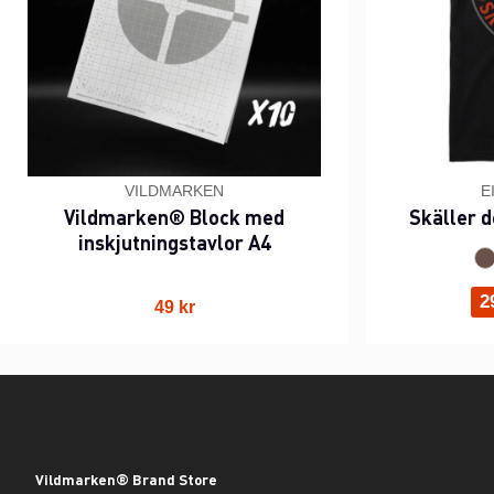
VILDMARKEN
E
Vildmarken® Block med
Skäller d
inskjutningstavlor A4
2
49 kr
Vildmarken® Brand Store