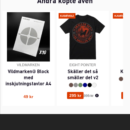
Andra köpte även
KAMPANJ
KAMPANJ
VILDMARKEN
EIGHT POINTER
EI
Vildmarken® Block
Skäller det så
Kant
med
smäller det v2
inskjutningstavlor A4
Ordinarie pris:
295 kr
295
395 kr
49 kr