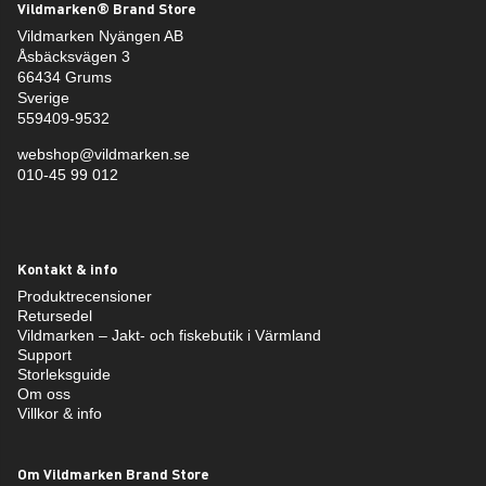
Vildmarken® Brand Store
Vildmarken Nyängen AB
Åsbäcksvägen 3
66434 Grums
Sverige
559409-9532
webshop@vildmarken.se
010-45 99 012
Kontakt & info
Produktrecensioner
Retursedel
Vildmarken – Jakt- och fiskebutik i Värmland
Support
Storleksguide
Om oss
Villkor & info
Om Vildmarken Brand Store