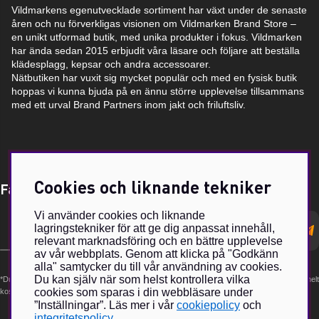
Vildmarkens egenutvecklade sortiment har växt under de senaste
åren och nu förverkligas visionen om Vildmarken Brand Store –
en unikt utformad butik, med unika produkter i fokus. Vildmarken
har ända sedan 2015 erbjudit våra läsare och följare att beställa
klädesplagg, kepsar och andra accessoarer.
Nätbutiken har vuxit sig mycket populär och med en fysisk butik
hoppas vi kunna bjuda på en ännu större upplevelse tillsammans
med ett urval Brand Partners inom jakt och friluftsliv.
Cookies och liknande tekniker
Få Magasin Vildmarken direkt till din e-post!*
Vi använder cookies och liknande
E-
lagringstekniker för att ge dig anpassat innehåll,
postadress
relevant marknadsföring och en bättre upplevelse
av vår webbplats. Genom att klicka på "Godkänn
alla" samtycker du till vår användning av cookies.
Du kan själv när som helst kontrollera vilka
*Du kan även få erbjudanden och nyheter från samarbetspartners. Din prenumeration är helt
cookies som sparas i din webbläsare under
kostnadsfri och kan avslutas när som helst.
”Inställningar”. Läs mer i vår
cookiepolicy
och
integritetspolicy
.