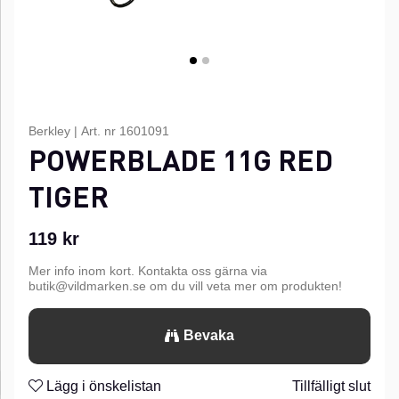
Berkley
|
Art. nr
1601091
POWERBLADE 11G RED
TIGER
119
kr
Mer info inom kort. Kontakta oss gärna via
butik@vildmarken.se om du vill veta mer om produkten!
Bevaka
Lägg i önskelistan
Tillfälligt slut