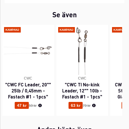
Se även
KAMPANJ
KAMPANJ
KAMPANJ
CWC
CWC
"CWC FC Leader, 20""
"CWC TI No-kink
CWC P
25lb / 0,45mm -
Leader, 12"" 10lb -
Sting
Fastach #1 - 1pcs"
Fastach #1 - 1pcs"
Gian
Ordinarie pris:
Ordinarie pris:
47 kr
63 kr
95
59 kr
79 kr