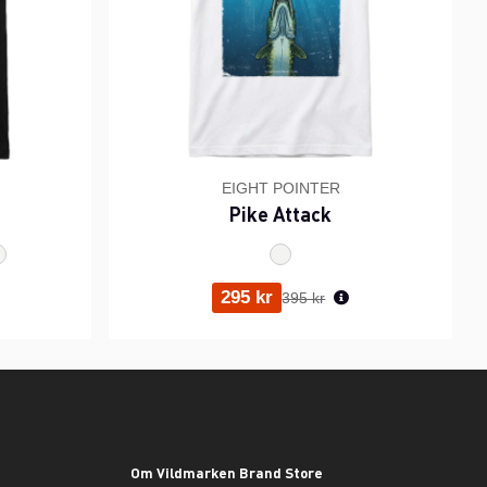
EIGHT POINTER
Pike Attack
ris:
Ordinarie pris:
295 kr
395 kr
Om Vildmarken Brand Store