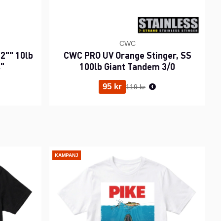
CWC
2"" 10lb
CWC PRO UV Orange Stinger, SS
s"
100lb Giant Tandem 3/0
ris:
Ordinarie pris:
95 kr
119 kr
KAMPANJ