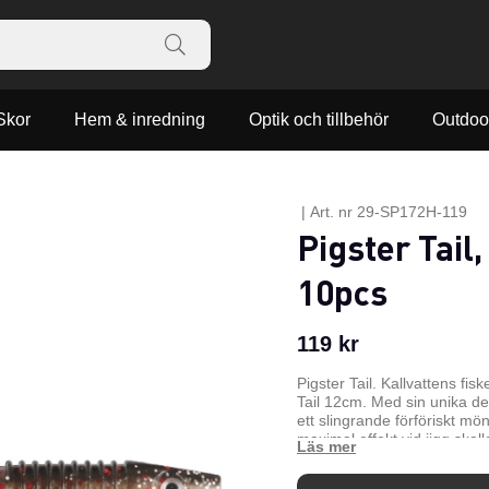
Skor
Hem & inredning
Optik och tillbehör
Outdoo
|
Art. nr
29-SP172H-119
Pigster Tail
10pcs
119
kr
Pigster Tail. Kallvattens fis
Tail 12cm. Med sin unika des
ett slingrande förföriskt mön
maximal effekt vid jigg skal
n