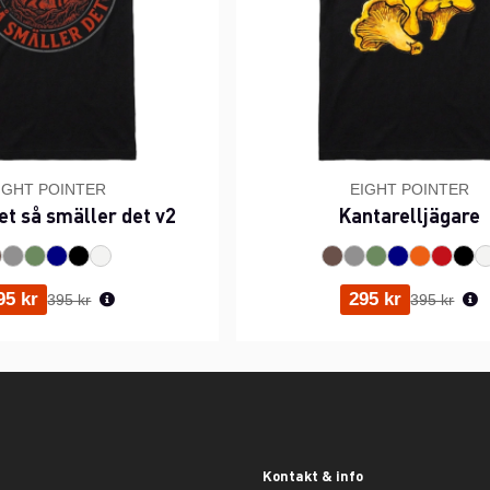
IGHT POINTER
EIGHT POINTER
et så smäller det v2
Kantarelljägare
Ordinarie pris:
Ordinarie p
95 kr
295 kr
395 kr
395 kr
Kontakt & info