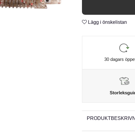
Ftalat fritt gummi
n
Lägg i önskelistan
30 dagars öppe
Storleksgui
PRODUKTBESKRIVN