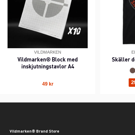
VILDMARKEN
E
Vildmarken® Block med
Skäller d
inskjutningstavlor A4
2
49 kr
Vildmarken® Brand Store