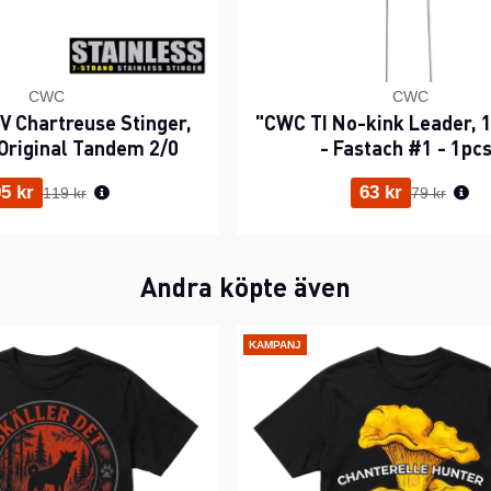
CWC
CWC
 Chartreuse Stinger,
"CWC TI No-kink Leader, 1
Original Tandem 2/0
- Fastach #1 - 1pc
Ordinarie pris:
Ordinarie p
5 kr
63 kr
119 kr
79 kr
Andra köpte även
KAMPANJ