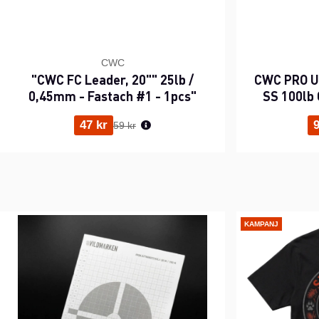
CWC
"CWC FC Leader, 20"" 25lb /
CWC PRO UV
0,45mm - Fastach #1 - 1pcs"
SS 100lb 
Ordinarie pris:
47 kr
9
59 kr
KAMPANJ