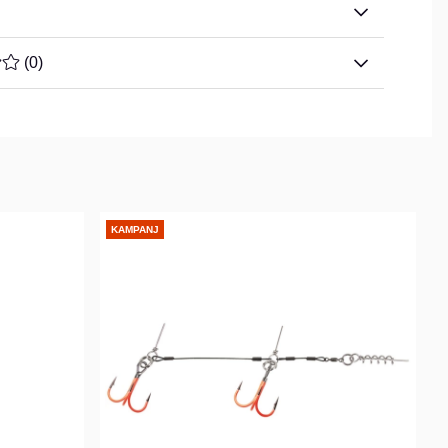
TYG 0 AV 5 ANTAL BETYG 0
(
0
)
KAMPANJ